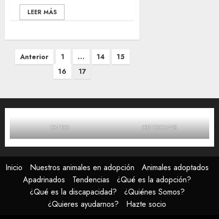
LEER MÁS
Paginación
Anterior
1
…
14
15
de
16
17
entradas
FATRO
ORTOCANIS
Inicio
Nuestros animales en adopción
Animales adoptados
Apadrinados
Tendencias
¿Qué es la adopción?
¿Qué es la discapacidad?
¿Quiénes Somos?
¿Quieres ayudarnos?
Hazte socio