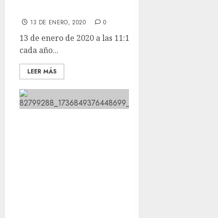
acercaremos a San Anton
13 DE ENERO, 2020
0
13 de enero de 2020 a las 11:14 Este viernes 17 como
cada año...
LEER MÁS
Aprovechando que los Reyes Magos
nos trajeron un frente nuevo para
el recinto de los perris, esta
mañana hemos comprado unas
maderas y hemos tirado una cuna
que ya no usábamos y teníamos de
armazón.