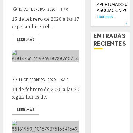
Kiwoko de Plaza Nueva Leganes
15 DE FEBRERO, 2020
0
15 de febrero de 2020 a las 17:52 Aqui os estamos
esperando, en el...
ENTRADAS
LEER MÁS
RECIENTES
Laia – Mestiza
– Hembra
Para que hoy sigáis llenos de amor.
Chapulina –
14 DE FEBRERO, 2020
0
Mestizo –
Hembra
14 de febrero de 2020 a las 20:45 Para que hoy
Mani – Mix
sigáis llenos de...
Jack Russell –
LEER MÁS
Macho
Chispa – Mix
podenco –
Hembra