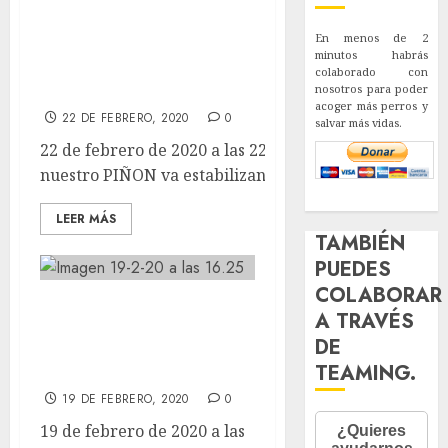
estabilizandose. Cualquier estimul
En menos de 2
le altera, pero vamos
minutos habrás
colaborado con
normalizando.
nosotros para poder
acoger más perros y
22 DE FEBRERO, 2020
0
salvar más vidas.
22 de febrero de 2020 a las 22:49 Poquito a poco
nuestro PIÑON va estabilizandose....
LEER MÁS
TAMBIÉN
PUEDES
COLABORAR
Aquí siguen
A TRAVÉS
ligando. Será por
DE
la primavera.
TEAMING.
19 DE FEBRERO, 2020
0
19 de febrero de 2020 a las