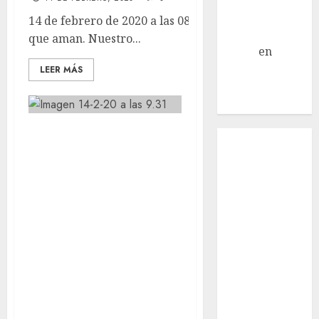
Jack Russell –
14 de febrero de 2020 a las 08:38 Para todos los
Macho
que aman. Nuestro...
Eldna
en
Mani
– Mix Jack
LEER MÁS
Russell –
Macho
A los cinco
Inicio
minutos de
¿Quiénes
Somos?
ponerle la silla a
¿Qué es la
MONCHO ya se
discapacidad?
maneja así de
¿Qué es la
bien. Al rato
adopción?
estaba corriendo
Nuestros
animales en
para salir fuera
adopción
del jardín.
Apadrinados