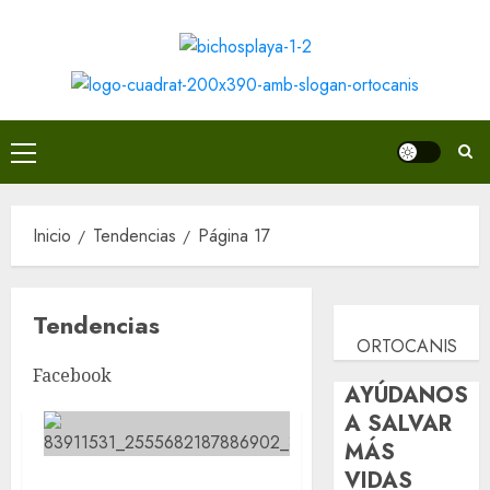
Saltar
al
contenido
Menú
principal
Inicio
Tendencias
Página 17
Tendencias
ORTOCANIS
Facebook
AYÚDANOS
A SALVAR
MÁS
VIDAS
Poquito a poco nuestro PIÑON va