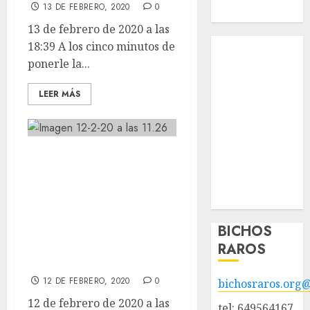
13 DE FEBRERO, 2020
0
Hazte socio
13 de febrero de 2020 a las
Tendencias
18:39 A los cinco minutos de
Nuestros
ponerle la...
animales en
LEER MÁS
adopción
Animales
adoptados
POLÍTICA DE
LEO nos enseña
PRIVACIDAD
como se liga modo
Hazte socio
toques perrunos.
Galería
GITANO, el galgo,
BICHOS
se hace el
RAROS
interesante.
12 DE FEBRERO, 2020
0
bichosraros.org
12 de febrero de 2020 a las
tel: 649564167