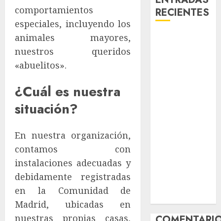
comportamientos
RECIENTES
especiales, incluyendo los
animales mayores,
Laia – Mestiza
– Hembra
nuestros queridos
Chapulina –
«abuelitos».
Mestizo –
Hembra
¿Cuál es nuestra
Mani – Mix
situación?
Jack Russell –
Macho
En nuestra organización,
Chispa – Mix
podenco –
contamos con
Hembra
instalaciones adecuadas y
Vida – Teckel
debidamente registradas
Merle –
en la Comunidad de
Hembra
Madrid, ubicadas en
nuestras propias casas,
COMENTARI