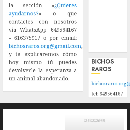
adopción
la sección «
¿Quieres
Animales
ayudarnos?
» o que
adoptados
contactes con nosotros
POLÍTICA DE
vía WhatsApp: 649564167
PRIVACIDAD
– 616375917 o por email:
Hazte socio
bichosraros.org@gmail.com
,
Galería
y te explicaremos cómo
BICHOS
hoy mismo tú puedes
RAROS
devolverle la esperanza a
un animal abandonado.
bichosraros.org
tel: 649564167
ORTOCANIS