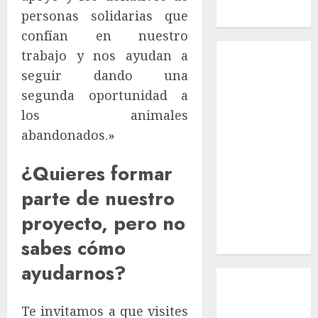
personas solidarias que
Macho
confían en nuestro
Inicio
trabajo y nos ayudan a
¿Quiénes
seguir dando una
Somos?
segunda oportunidad a
¿Qué es la
los animales
discapacidad?
abandonados.»
¿Qué es la
adopción?
¿Quieres formar
Nuestros
animales en
parte de nuestro
adopción
proyecto, pero no
Apadrinados
sabes cómo
Hazte socio
ayudarnos?
Tendencias
Nuestros
Te invitamos a que visites
animales en