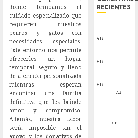
RECIENTES
donde brindamos el
cuidado especializado que
Paloma Del
requieren nuestros
Moral Iglesias
perros y gatos con
en
Troya
necesidades especiales.
Paloma Del
Este entorno nos permite
Moral Iglesias
ofrecerles un hogar
en
Olga
temporal seguro y lleno
Paloma Del
de atención personalizada
Moral Iglesias
en
Rita
mientras esperan
LuciaN
en
encontrar una familia
Mani – Mix
definitiva que les brinde
Jack Russell –
amor y compromiso.
Macho
Además, nuestra labor
Eldna
en
Mani
sería imposible sin el
– Mix Jack
apoyo y los donativos de
Russell –