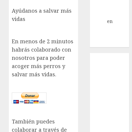
Jack Russell –
Ayúdanos a salvar más
Macho
vidas
Eldna
en
Mani
– Mix Jack
Russell –
En menos de 2 minutos
Macho
habrás colaborado con
Inicio
nosotros para poder
¿Quiénes
acoger más perros y
Somos?
salvar más vidas.
¿Qué es la
discapacidad?
¿Qué es la
adopción?
Nuestros
animales en
También puedes
adopción
colaborar a través de
Apadrinados