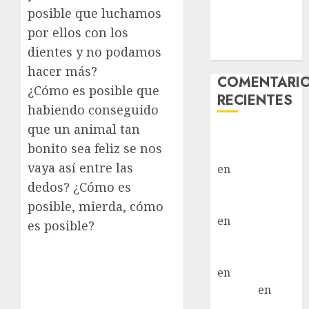
posible que luchamos
Vida – Teckel
por ellos con los
Merle –
dientes y no podamos
Hembra
hacer más?
COMENTARI
¿Cómo es posible que
RECIENTES
habiendo conseguido
que un animal tan
Paloma Del
bonito sea feliz se nos
Moral Iglesias
vaya así entre las
en
Troya
dedos? ¿Cómo es
Paloma Del
Moral Iglesias
posible, mierda, cómo
en
Olga
es posible?
Paloma Del
Moral Iglesias
en
Rita
LuciaN
en
Mani – Mix