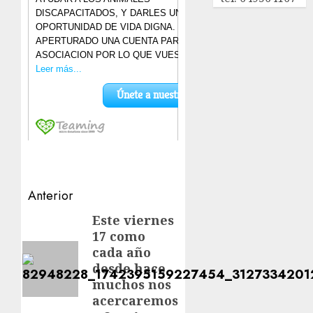
Navegación
Anterior
de
Este viernes
Entrada
17 como
anterior:
entradas
cada año
desde hace
muchos nos
acercaremos