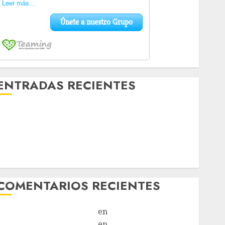
ENTRADAS RECIENTES
Laia – Mestiza – Hembra
Chapulina – Mestizo – Hembra
Mani – Mix Jack Russell – Macho
Chispa – Mix podenco – Hembra
Vida – Teckel Merle – Hembra
COMENTARIOS RECIENTES
Paloma Del Moral Iglesias
en
Troya
Paloma Del Moral Iglesias
en
Olga