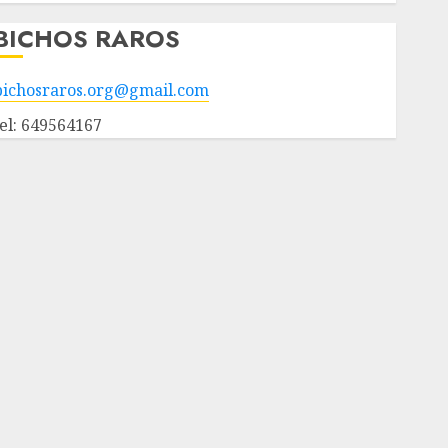
BICHOS RAROS
bichosraros.org@gmail.com
tel: 649564167