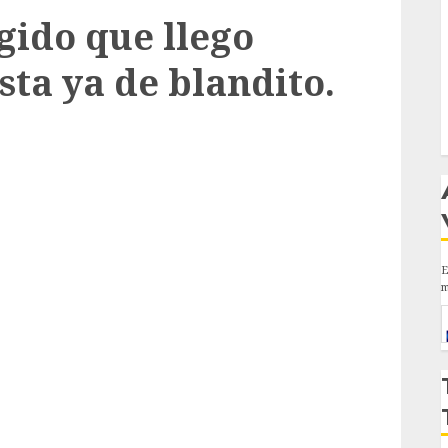
ígido que llego
ta ya de blandito.
E
m