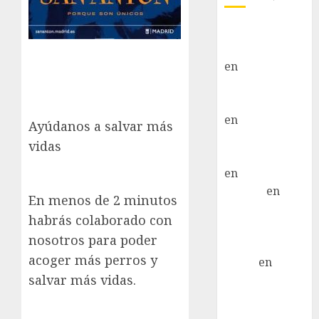
Paloma Del
Moral Iglesias
en
Troya
Paloma Del
Moral Iglesias
en
Olga
Ayúdanos a salvar más
Paloma Del
vidas
Moral Iglesias
en
Rita
LuciaN
en
En menos de 2 minutos
Mani – Mix
habrás colaborado con
Jack Russell –
nosotros para poder
Macho
acoger más perros y
Eldna
en
Mani
salvar más vidas.
– Mix Jack
Russell –
Macho