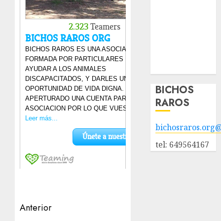
Animales
adoptados
POLÍTICA DE
PRIVACIDAD
Hazte socio
Galería
BICHOS
RAROS
bichosraros.org
tel: 649564167
Navegación
Anterior