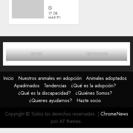
Galleta.
17 DE
MARZO,
2026
0
FATRO
ORTOCANIS
Inicio
Nuestros animales en adopción
Animales adoptados
Apadrinados
Tendencias
¿Qué es la adopción?
¿Qué es la discapacidad?
¿Quiénes Somos?
¿Quieres ayudarnos?
Hazte socio
Copyright © Todos los derechos reservados.
|
ChromeNews
por AF themes.