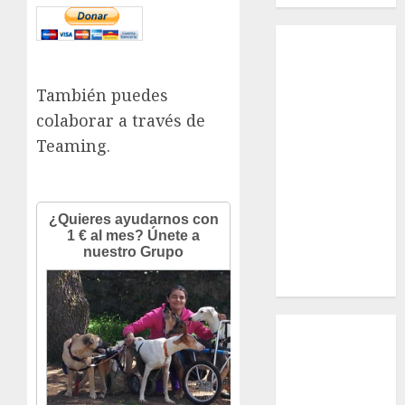
Inicio
¿Quiénes
Somos?
También puedes
¿Qué es la
colaborar a través de
discapacidad?
Teaming.
¿Qué es la
adopción?
Nuestros
animales en
adopción
Apadrinados
Hazte socio
Tendencias
Nuestros
animales en
adopción