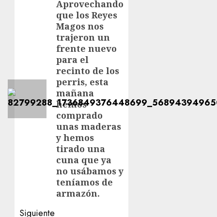
de
Aprovechando
Entrada
que los Reyes
anterior:
entradas
Magos nos
trajeron un
frente nuevo
para el
recinto de los
perris, esta
mañana
hemos
comprado
unas maderas
y hemos
tirado una
cuna que ya
no usábamos y
teníamos de
armazón.
Siguiente