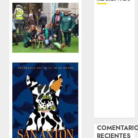
Laia – Mestiza
– Hembra
Chapulina –
Mestizo –
Hembra
Mani – Mix
Jack Russell –
Macho
Chispa – Mix
podenco –
Hembra
Vida – Teckel
Merle –
Hembra
COMENTARI
RECIENTES