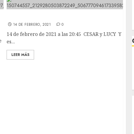
ndo
CESAR y LUCY. Y así es el amor.
14 DE FEBRERO, 2021
0
14 de febrero de 2021 a las 20:45 CESAR y LUCY Y así
e
es...
LEER MÁS
I