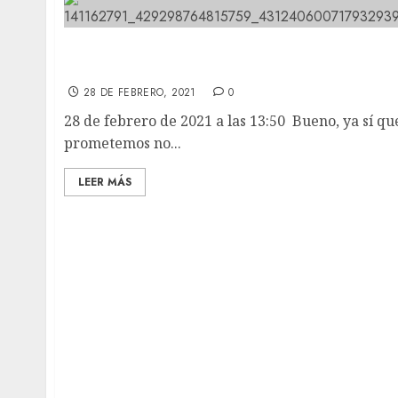
Estos son NESKA y TASIO. Llevamos trabaja
con ellos dos meses por distintas patologías.
28 DE FEBRERO, 2021
0
28 de febrero de 2021 a las 13:50 Bueno, ya sí qu
prometemos no...
LEER MÁS