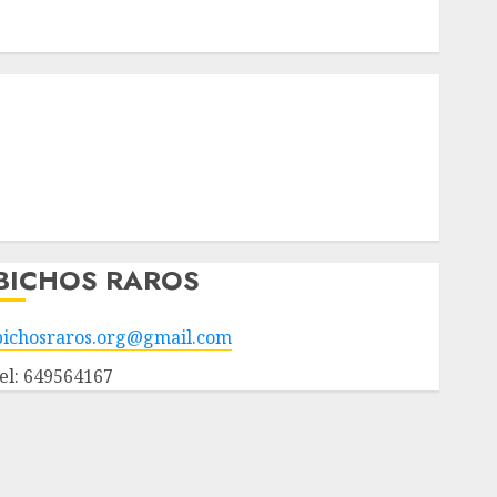
Apadrinados
Hazte socio
Tendencias
Nuestros animales en adopción
Animales adoptados
POLÍTICA DE PRIVACIDAD
Hazte socio
Galería
BICHOS RAROS
bichosraros.org@gmail.com
tel: 649564167