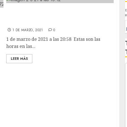
Estas son las horas en las que seguimos
E
er
m
bañando perrines. Y como a PAQUITO esto
del baño tardío ni le ha gustado.
1 DE MARZO, 2021
0
1 de marzo de 2021 a las 20:58 Estas son las
horas en las...
LEER MÁS