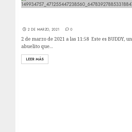
Este es BUDDY, un abuelito que no podia mov
sus patas traseras.
2 DE MARZO, 2021
0
2 de marzo de 2021 a las 11:58 Este es BUDDY, un
abuelito que...
LEER MÁS