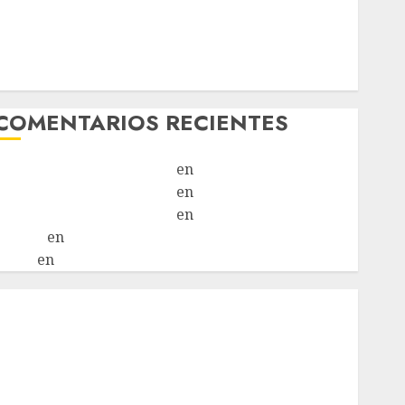
Chapulina – Mestizo – Hembra
Mani – Mix Jack Russell – Macho
Chispa – Mix podenco – Hembra
Vida – Teckel Merle – Hembra
COMENTARIOS RECIENTES
Paloma Del Moral Iglesias
en
Troya
Paloma Del Moral Iglesias
en
Olga
Paloma Del Moral Iglesias
en
Rita
LuciaN
en
Mani – Mix Jack Russell – Macho
Eldna
en
Mani – Mix Jack Russell – Macho
nicio
¿Quiénes Somos?
¿Qué es la discapacidad?
¿Qué es la adopción?
Nuestros animales en adopción