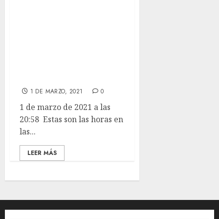
en las que
seguimos bañando
perrines. Y como a
PAQUITO esto del
baño tardío ni le
ha gustado.
1 DE MARZO, 2021
0
1 de marzo de 2021 a las
20:58 Estas son las horas en
las...
LEER MÁS