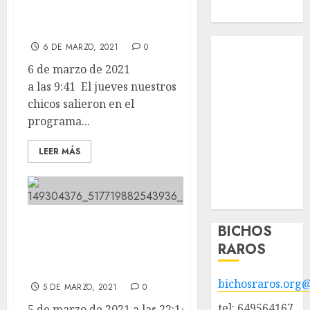
@historiasdeanna
Hazte socio
en @EDirectoTVE.
Tendencias
6 DE MARZO, 2021
0
Nuestros
6 de marzo de 2021
animales en
a las 9:41 El jueves nuestros
adopción
chicos salieron en el
Animales
programa...
adoptados
POLÍTICA DE
LEER MÁS
PRIVACIDAD
Hazte socio
Galería
Aqui tenemos a los pequeñis de
BICHOS
Marisa. Canijos paraplejis llenos
RAROS
de superación.
bichosraros.org
5 DE MARZO, 2021
0
tel: 649564167
5 de marzo de 2021 a las 22:14 Aqui tenemos a los