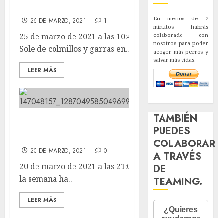
nos escribe un articulo precioso.
En menos de 2
25 DE MARZO, 2021
1
minutos habrás
25 de marzo de 2021 a las 10:47 Nuestra veterinaria
colaborado con
nosotros para poder
Sole de colmillos y garras en...
acoger más perros y
salvar más vidas.
LEER MÁS
TAMBIÉN
PAQUITO ha levantado el culo
PUEDES
definitivamente.
COLABORAR
20 DE MARZO, 2021
0
A TRAVÉS
20 de marzo de 2021 a las 21:09 Bueno pues aunque
DE
la semana ha...
TEAMING.
LEER MÁS