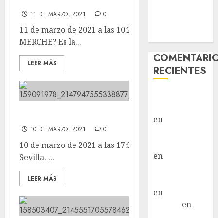
Os acordáis de MERCHE?
Vida – Teckel
11 DE MARZO, 2021
0
Merle –
11 de marzo de 2021 a las 10:24 Os acordáis de
Hembra
MERCHE? Es la...
COMENTARI
LEER MÁS
RECIENTES
Paloma Del
Moral Iglesias
Ya nos llego LETI de Sevilla.
en
Troya
10 DE MARZO, 2021
0
Paloma Del
Moral Iglesias
10 de marzo de 2021 a las 17:51 Ya nos llego LETI de
en
Olga
Sevilla. ...
Paloma Del
LEER MÁS
Moral Iglesias
en
Rita
LuciaN
en
Mani – Mix