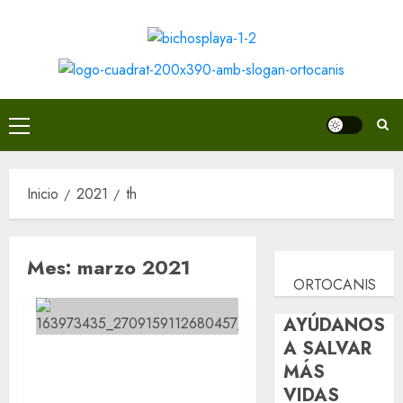
Saltar
al
contenido
Menú
principal
Inicio
2021
th
Mes:
marzo 2021
ORTOCANIS
AYÚDANOS
A SALVAR
Nuestra veterinaria Sole de
MÁS
colmillos y garras en Valdemorillo
VIDAS