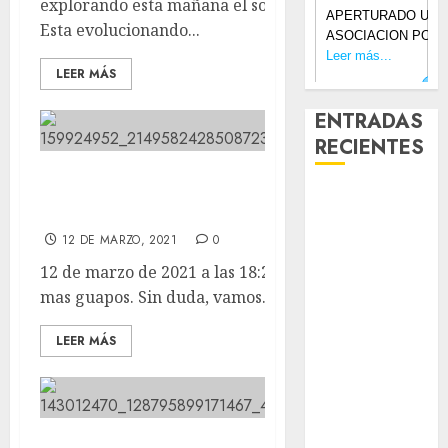
explorando esta mañana el solecito con los mayores.
Esta evolucionando...
LEER MÁS
ENTRADAS
RECIENTES
PAQUITO, que por cierto esta
Laia – Mestiza
levantando cada vez más el culo.
– Hembra
12 DE MARZO, 2021
0
Chapulina –
12 de marzo de 2021 a las 18:28 Lo sé, lo sé. Son los
Mestizo –
mas guapos. Sin duda, vamos. ...
Hembra
Mani – Mix
LEER MÁS
Jack Russell –
Macho
Chispa – Mix
podenco –
Hembra