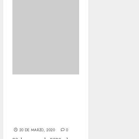
Todos los días
MACA pide su
desayuno para
empezar bien el
día.
20 DE MARZO, 2020
0