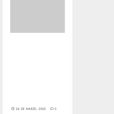
Lo bueno de vivir
con perros tan
guapos y grandes
es que cuando
llegas con
cansancio y algo
de tristeza, ellos
se tiran encima y
se dejan abrazar.
26 DE MARZO, 2020
0