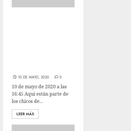
Aqui están parte
de los chicos de la
finca. Viven en
zonas comunes
con casetas
grandes
calefactadas.
10 DE MAYO, 2020
0
10 de mayo de 2020 a las
16:45 Aqui están parte de
los chicos de...
LEER MÁS