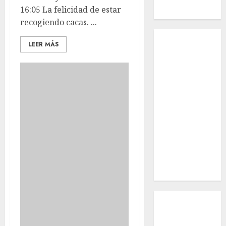
16:05 La felicidad de estar
Macho
recogiendo cacas. ...
Inicio
LEER MÁS
¿Quiénes
Somos?
¿Qué es la
discapacidad?
¿Qué es la
adopción?
Nuestros
animales en
adopción
Apadrinados
Hazte socio
Tendencias
Nuestros
animales en