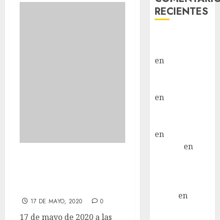
RECIENTES
Paloma Del
Moral Iglesias
en
Troya
Paloma Del
Moral Iglesias
en
Olga
Paloma Del
Moral Iglesias
en
Rita
LuciaN
en
La felicidad de
Mani – Mix
estar recogiendo
Jack Russell –
Macho
cacas.
Eldna
en
Mani
17 DE MAYO, 2020
0
– Mix Jack
17 de mayo de 2020 a las
Russell –