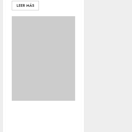
LEER MÁS
Escribo un
momento desde
aquí para daros