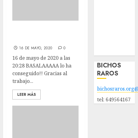
adopción
Animales
adoptados
POLÍTICA DE
BASALAAAAA lo
PRIVACIDAD
ha conseguido!!
Hazte socio
16 DE MAYO, 2020
0
Galería
16 de mayo de 2020 a las
BICHOS
20:28 BASALAAAAA lo ha
RAROS
conseguido!! Gracias al
trabajo...
bichosraros.org
LEER MÁS
tel: 649564167