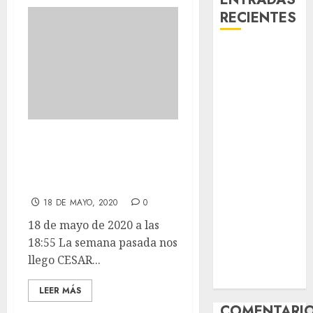
RECIENTES
Laia – Mestiza
– Hembra
Chapulina –
Mestizo –
Hembra
La semana pasada
Mani – Mix
Jack Russell –
nos llego CESAR
Macho
desde Murcia.
Chispa – Mix
18 DE MAYO, 2020
0
podenco –
18 de mayo de 2020 a las
Hembra
18:55 La semana pasada nos
Vida – Teckel
llego CESAR...
Merle –
Hembra
LEER MÁS
COMENTARI