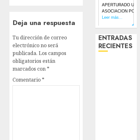
Deja una respuesta
ENTRADAS
Tu dirección de correo
RECIENTES
electrónico no será
publicada.
Los campos
obligatorios están
Laia – Mestiza
marcados con
*
– Hembra
Chapulina –
Comentario
*
Mestizo –
Hembra
Mani – Mix
Jack Russell –
Macho
Chispa – Mix
podenco –
Hembra