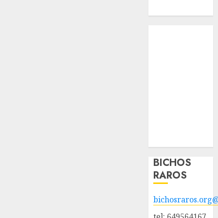
Hazte socio
Tendencias
Nuestros
animales en
adopción
Animales
adoptados
POLÍTICA DE
PRIVACIDAD
Hazte socio
Galería
BICHOS
RAROS
bichosraros.org
tel: 649564167