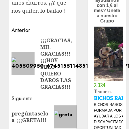
unos churros. ¡¡Y que
nos quiten lo bailao!!
Navegación
Anterior
de
¡¡¡GRACIAS,
Entrada
MIL
anterior:
entradas
GRACIAS!!!
¡¡¡HOY
SOLO
QUIERO
DAROS LAS
GRACIAS!!!
Siguiente
Siguiente
pregúntaselo
entrada:
a ¡¡¡GRETA!!!