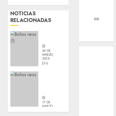
Jack Russell –
Macho
NOTICIAS
Eldna
en
Mani
RELACIONADAS
– Mix Jack
Russell –
Nuevos
Macho
integrantes
Inicio
20 DE
MARZO,
¿Quiénes
2026
Somos?
0
¿Qué es la
Actualización
discapacidad?
sobre
¿Qué es la
Manu y
adopción?
Galleta.
Nuestros
animales en
17 DE
MARZO,
adopción
2026
Apadrinados
0