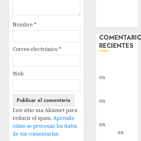
Vida – Teckel
Merle –
Hembra
Nombre
*
COMENTARI
RECIENTES
Correo electrónico
*
Paloma Del
Moral Iglesias
Web
en
Troya
Paloma Del
Moral Iglesias
en
Olga
Paloma Del
Este sitio usa Akismet para
Moral Iglesias
reducir el spam.
Aprende
en
Rita
cómo se procesan los datos
LuciaN
en
de tus comentarios.
Mani – Mix