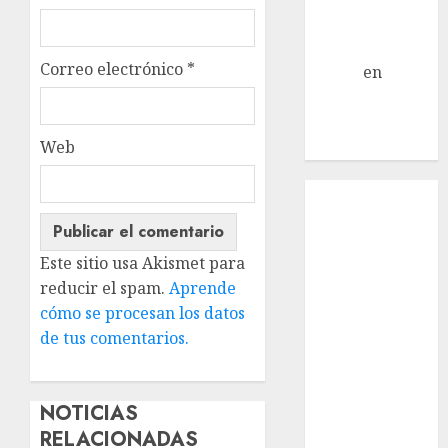
Jack Russell –
Macho
Correo electrónico
*
Eldna
en
Mani
– Mix Jack
Russell –
Web
Macho
Inicio
¿Quiénes
Somos?
Este sitio usa Akismet para
¿Qué es la
reducir el spam.
Aprende
discapacidad?
cómo se procesan los datos
¿Qué es la
de tus comentarios.
adopción?
Nuestros
animales en
NOTICIAS
adopción
RELACIONADAS
Apadrinados