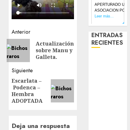
Navegación
Anterior
ENTRADAS
de
RECIENTES
Entrada
Actualización
sobre Manu y
anterior:
entradas
Galleta.
Laia – Mestiza
– Hembra
Siguiente
Chapulina –
Mestizo –
Escarlata –
Siguiente
Hembra
Podenca –
entrada:
Mani – Mix
Hembra
ADOPTADA
Jack Russell –
Macho
Chispa – Mix
podenco –
Deja una respuesta
Hembra