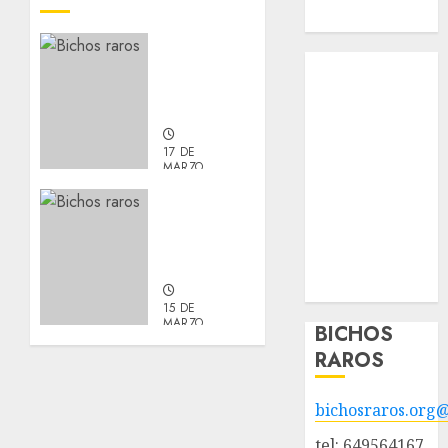
Hazte socio
Actualización
Tendencias
sobre
Manu y
Nuestros
Galleta.
animales en
adopción
17 DE
Animales
MARZO,
2026
adoptados
Resumen
0
POLÍTICA DE
de la
PRIVACIDAD
semana
Hazte socio
9/3–15/3
Galería
15 DE
MARZO,
BICHOS
2026
RAROS
0
bichosraros.org
tel: 649564167