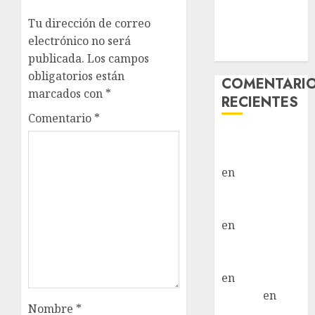
Vida – Teckel
Tu dirección de correo
Merle –
electrónico no será
Hembra
publicada.
Los campos
obligatorios están
COMENTARI
marcados con
*
RECIENTES
Comentario
*
Paloma Del
Moral Iglesias
en
Troya
Paloma Del
Moral Iglesias
en
Olga
Paloma Del
Moral Iglesias
en
Rita
LuciaN
en
Nombre
*
Mani – Mix