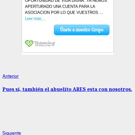
Navegación
Entrada
Anterior
anterior:
de
Pues sí, también el abuelito ARES esta con nosotros.
entradas
Siguiente
Siguiente