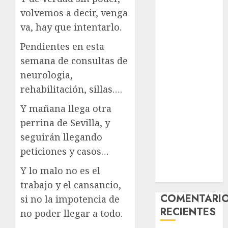
Laia – Mestiza
volvemos a decir, venga
– Hembra
va, hay que intentarlo.
Chapulina –
Pendientes en esta
Mestizo –
semana de consultas de
Hembra
Mani – Mix
neurologia,
Jack Russell –
rehabilitación, sillas….
Macho
Y mañana llega otra
Chispa – Mix
perrina de Sevilla, y
podenco –
seguirán llegando
Hembra
Vida – Teckel
peticiones y casos…
Merle –
Y lo malo no es el
Hembra
trabajo y el cansancio,
COMENTARI
si no la impotencia de
RECIENTES
no poder llegar a todo.