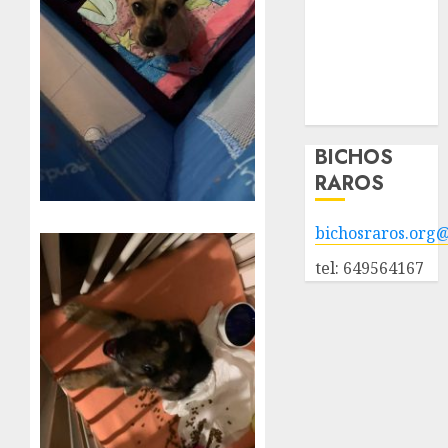
adoptados
POLÍTICA DE
PRIVACIDAD
Hazte socio
Galería
BICHOS
RAROS
bichosraros.org
tel: 649564167