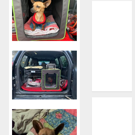
Inicio
¿Quiénes
Somos?
¿Qué es la
discapacidad?
¿Qué es la
adopción?
Nuestros
animales en
adopción
Apadrinados
Hazte socio
Tendencias
Nuestros
animales en
adopción
Animales