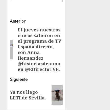
Navegación
Anterior
de
El jueves nuestros
Entrada
chicos salieron en
anterior:
entradas
el programa de TV
España directo,
con Anna
Hernandez
@historiasdeanna
en @EDirectoTVE.
Siguiente
Siguiente
Ya nos llego
entrada:
LETI de Sevilla.