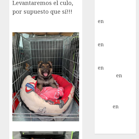
Levantaremos el culo,
Paloma Del
por supuesto que sí!!!
Moral Iglesias
en
Troya
Paloma Del
Moral Iglesias
en
Olga
Paloma Del
Moral Iglesias
en
Rita
LuciaN
en
Mani – Mix
Jack Russell –
Macho
Eldna
en
Mani
– Mix Jack
Russell –
Macho