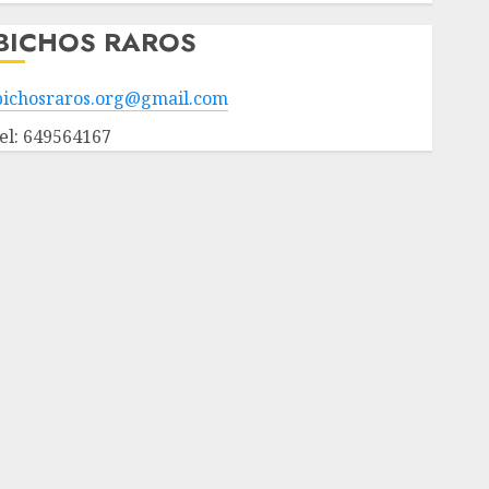
BICHOS RAROS
bichosraros.org@gmail.com
tel: 649564167