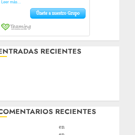
ENTRADAS RECIENTES
Laia – Mestiza – Hembra
Chapulina – Mestizo – Hembra
Mani – Mix Jack Russell – Macho
Chispa – Mix podenco – Hembra
Vida – Teckel Merle – Hembra
COMENTARIOS RECIENTES
Paloma Del Moral Iglesias
en
Troya
Paloma Del Moral Iglesias
en
Olga