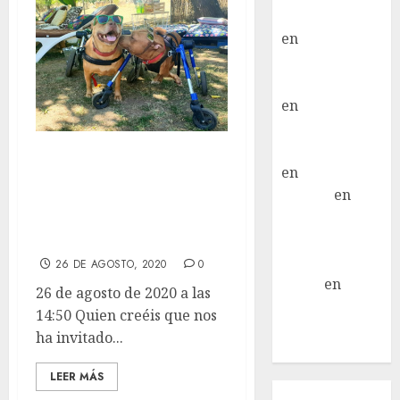
Moral Iglesias
en
Troya
Paloma Del
Moral Iglesias
en
Olga
Paloma Del
Moral Iglesias
Quien creéis que
en
Rita
nos ha invitado al
LuciaN
en
mojito? Pues el
Mani – Mix
vecino, BASALA!
Jack Russell –
Macho
26 DE AGOSTO, 2020
0
Eldna
en
Mani
26 de agosto de 2020 a las
– Mix Jack
14:50 Quien creéis que nos
Russell –
ha invitado...
Macho
LEER MÁS
Inicio