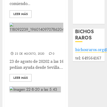
POLÍTICA DE
comiendo...
PRIVACIDAD
LEER MÁS
Hazte socio
Galería
BICHOS
RAROS
Hace unos días nos pedían ayuda
desde Sevilla.
bichosraros.org
23 DE AGOSTO, 2020
0
tel: 649564167
23 de agosto de 20202 a las 16:18 Hace unos días nos
pedían ayuda desde Sevilla....
LEER MÁS
Que aqui todo se
comparte! Y ya