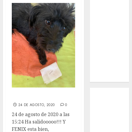
¿Quiénes
Somos?
¿Qué es la
discapacidad?
¿Qué es la
adopción?
Nuestros
animales en
adopción
Apadrinados
Hazte socio
Tendencias
Ha salidooooo!!!
Nuestros
24 DE AGOSTO, 2020
0
animales en
adopción
24 de agosto de 2020 a las
Animales
15:24 Ha salidooooo!!! Y
adoptados
FENIX esta bien,