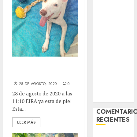
– Hembra
Chapulina –
Mestizo –
Hembra
Mani – Mix
Jack Russell –
Macho
Chispa – Mix
EIRA ya esta de
podenco –
pie!
Hembra
Vida – Teckel
28 DE AGOSTO, 2020
0
Merle –
28 de agosto de 2020 a las
Hembra
11:10 EIRA ya esta de pie!
Esta...
COMENTARI
RECIENTES
LEER MÁS
Paloma Del