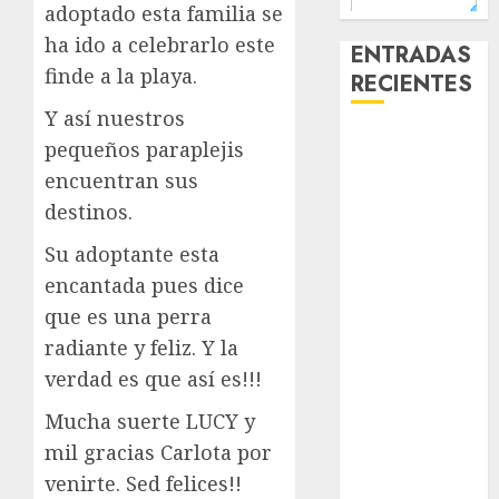
adoptado esta familia se
ha ido a celebrarlo este
ENTRADAS
finde a la playa.
RECIENTES
Y así nuestros
Laia – Mestiza
pequeños paraplejis
– Hembra
encuentran sus
Chapulina –
destinos.
Mestizo –
Hembra
Su adoptante esta
Mani – Mix
encantada pues dice
Jack Russell –
que es una perra
Macho
radiante y feliz. Y la
Chispa – Mix
verdad es que así es!!!
podenco –
Hembra
Mucha suerte LUCY y
Vida – Teckel
mil gracias Carlota por
Merle –
venirte. Sed felices!!