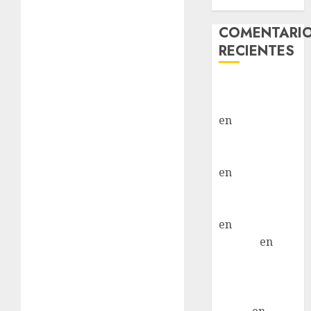
Hembra
COMENTARI
RECIENTES
Paloma Del
Moral Iglesias
en
Troya
Paloma Del
Moral Iglesias
en
Olga
Paloma Del
Moral Iglesias
en
Rita
LuciaN
en
Mani – Mix
Jack Russell –
Macho
Eldna
en
Mani