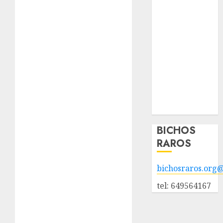
Nuestros
animales en
adopción
Animales
adoptados
POLÍTICA DE
PRIVACIDAD
Hazte socio
Galería
BICHOS
RAROS
bichosraros.org
tel: 649564167