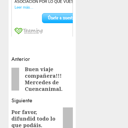
Navegación
Anterior
de
Buen viaje
Entrada
compañera!!!
anterior:
entradas
Mercedes de
Cuencanimal.
Siguiente
Siguiente
Por favor,
difundid todo lo
entrada:
que podáis.