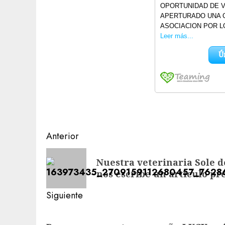
Navegación
Anterior
de
Entrada
Nuestra veterinaria Sole d
anterior:
entradas
nos escribe un articulo pre
Siguiente
Siguiente