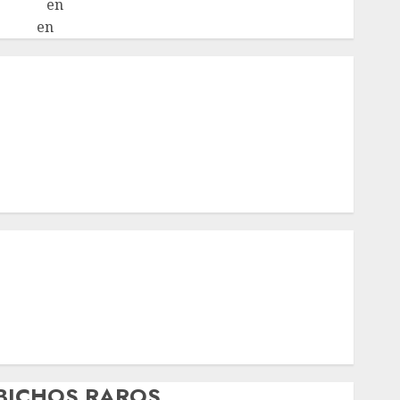
LuciaN
en
Mani – Mix Jack Russell – Macho
Eldna
en
Mani – Mix Jack Russell – Macho
nicio
¿Quiénes Somos?
¿Qué es la discapacidad?
¿Qué es la adopción?
Nuestros animales en adopción
Apadrinados
Hazte socio
Tendencias
Nuestros animales en adopción
Animales adoptados
POLÍTICA DE PRIVACIDAD
Hazte socio
Galería
BICHOS RAROS