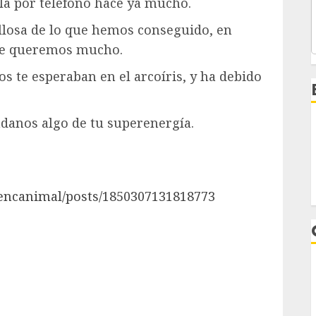
la por teléfono hace ya mucho.
ullosa de lo que hemos conseguido, en
. Te queremos mucho.
s te esperaban en el arcoíris, y ha debido
ndanos algo de tu superenergía.
encanimal/posts/1850307131818773