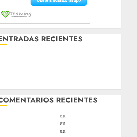
ENTRADAS RECIENTES
Laia – Mestiza – Hembra
Chapulina – Mestizo – Hembra
Mani – Mix Jack Russell – Macho
Chispa – Mix podenco – Hembra
Vida – Teckel Merle – Hembra
COMENTARIOS RECIENTES
Paloma Del Moral Iglesias
en
Troya
Paloma Del Moral Iglesias
en
Olga
Paloma Del Moral Iglesias
en
Rita