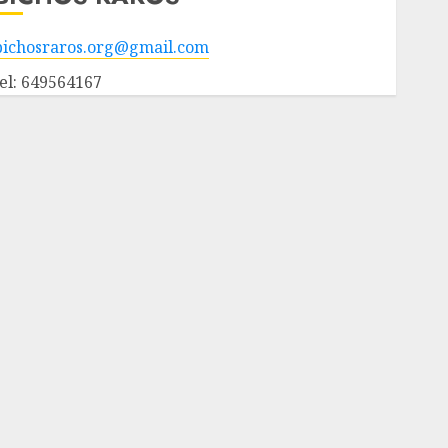
bichosraros.org@gmail.com
tel: 649564167