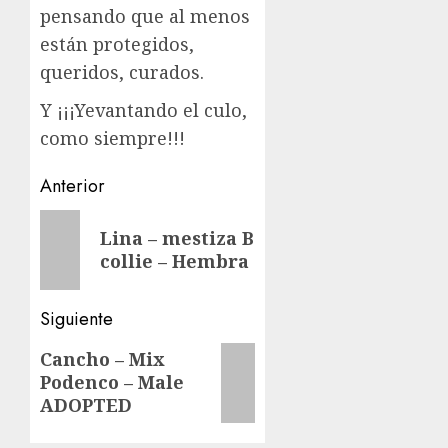
pensando que al menos
están protegidos,
queridos, curados.
Y ¡¡¡Yevantando el culo,
como siempre!!!
Navegación
Anterior
de
Entrada
Lina – mestiza B
anterior:
entradas
collie – Hembra
Siguiente
Siguiente
Cancho – Mix
Podenco – Male
entrada:
ADOPTED