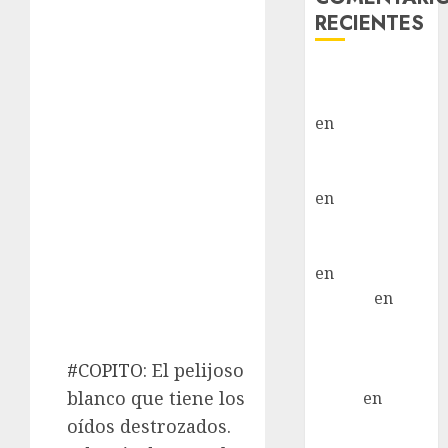
RECIENTES
Paloma Del
Moral Iglesias
en
Troya
Paloma Del
Moral Iglesias
en
Olga
Paloma Del
Moral Iglesias
en
Rita
LuciaN
en
Mani – Mix
Jack Russell –
#COPITO
: El pelijoso
Macho
blanco que tiene los
Eldna
en
Mani
– Mix Jack
oídos destrozados.
Russell –