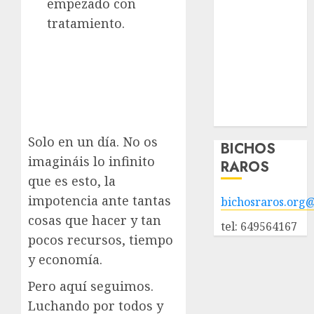
empezado con
adopción
tratamiento.
Animales
adoptados
POLÍTICA DE
PRIVACIDAD
Hazte socio
Galería
Solo en un día. No os
BICHOS
imagináis lo infinito
RAROS
que es esto, la
impotencia ante tantas
bichosraros.org
cosas que hacer y tan
tel: 649564167
pocos recursos, tiempo
y economía.
Pero aquí seguimos.
Luchando por todos y