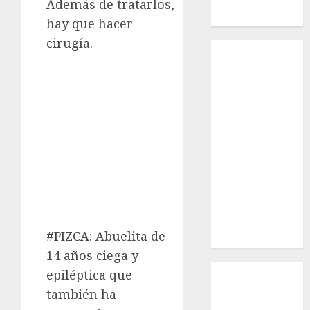
Además de tratarlos,
Macho
hay que hacer
cirugía.
Inicio
¿Quiénes
Somos?
¿Qué es la
discapacidad?
¿Qué es la
adopción?
Nuestros
animales en
adopción
Apadrinados
#PIZCA
: Abuelita de
Hazte socio
14 años ciega y
Tendencias
epiléptica que
Nuestros
también ha
animales en