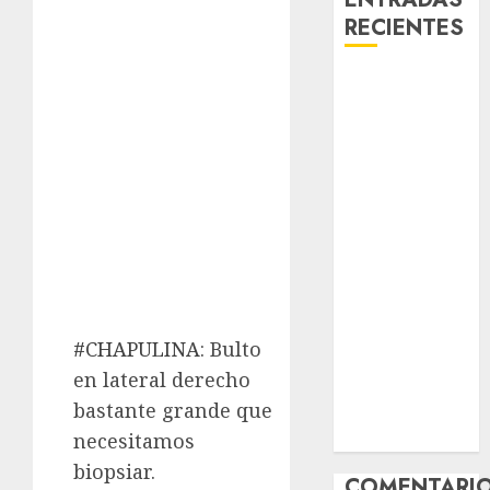
RECIENTES
Laia – Mestiza
– Hembra
Chapulina –
Mestizo –
Hembra
Mani – Mix
Jack Russell –
Macho
Chispa – Mix
podenco –
#CHAPULINA
: Bulto
Hembra
en lateral derecho
Vida – Teckel
bastante grande que
Merle –
Hembra
necesitamos
biopsiar.
COMENTARI