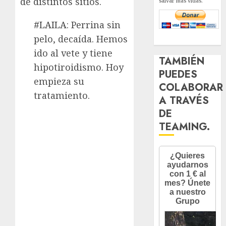
de distintos sitios.
salvar más vidas.
#LAILA
: Perrina sin
pelo, decaída. Hemos
ido al vete y tiene
TAMBIÉN
hipotiroidismo. Hoy
PUEDES
empieza su
COLABORAR
tratamiento.
A TRAVÉS
DE
TEAMING.