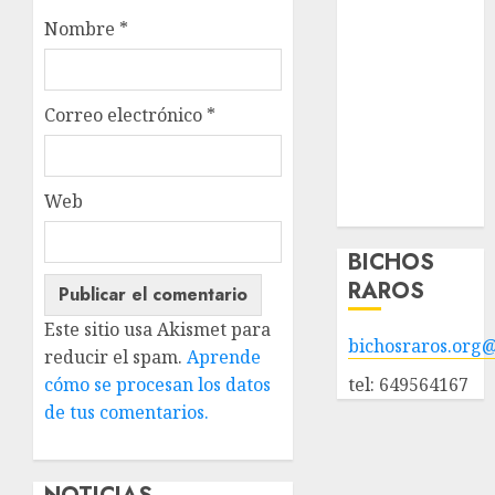
animales en
Nombre
*
adopción
Animales
adoptados
Correo electrónico
*
POLÍTICA DE
PRIVACIDAD
Hazte socio
Web
Galería
BICHOS
RAROS
Este sitio usa Akismet para
bichosraros.org
reducir el spam.
Aprende
cómo se procesan los datos
tel: 649564167
de tus comentarios.