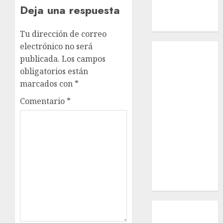
Deja una respuesta
Russell –
Macho
Tu dirección de correo
electrónico no será
Inicio
publicada.
Los campos
¿Quiénes
obligatorios están
Somos?
marcados con
*
¿Qué es la
discapacidad?
Comentario
*
¿Qué es la
adopción?
Nuestros
animales en
adopción
Apadrinados
Hazte socio
Tendencias
Nuestros