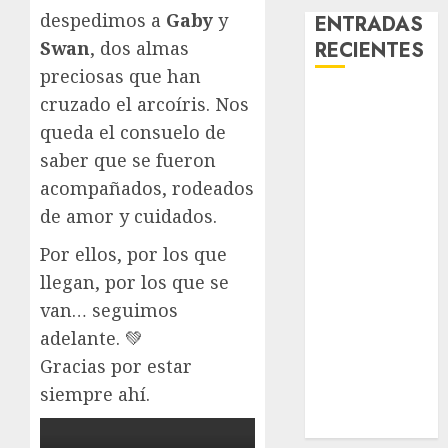
despedimos a
Gaby
y
ENTRADAS
RECIENTES
Swan
, dos almas
preciosas que han
Laia – Mestiza
cruzado el arcoíris. Nos
– Hembra
queda el consuelo de
Chapulina –
saber que se fueron
Mestizo –
acompañados, rodeados
Hembra
de amor y cuidados.
Mani – Mix
Jack Russell –
Por ellos, por los que
Macho
llegan, por los que se
Chispa – Mix
van… seguimos
podenco –
adelante. 💚
Hembra
Gracias por estar
Vida – Teckel
siempre ahí.
Merle –
Hembra