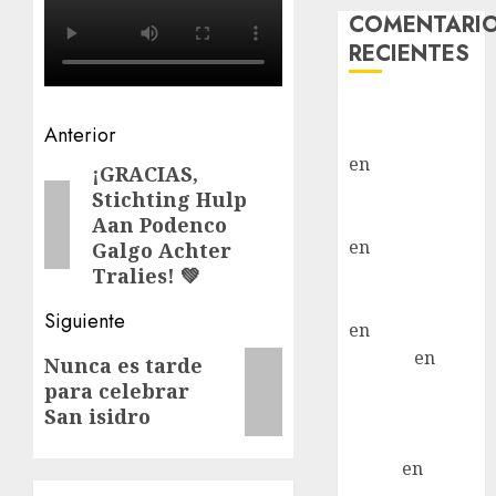
COMENTARI
RECIENTES
Paloma Del
Navegación
Anterior
Moral Iglesias
en
Troya
de
¡GRACIAS,
Entrada
Paloma Del
Stichting Hulp
anterior:
entradas
Moral Iglesias
Aan Podenco
en
Olga
Galgo Achter
Tralies! 💚
Paloma Del
Moral Iglesias
Siguiente
en
Rita
LuciaN
en
Siguiente
Nunca es tarde
Mani – Mix
para celebrar
entrada:
Jack Russell –
San isidro
Macho
Eldna
en
Mani
– Mix Jack