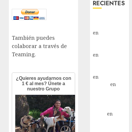
RECIENTES
Paloma Del
Moral Iglesias
en
Troya
También puedes
Paloma Del
colaborar a través de
Moral Iglesias
Teaming.
en
Olga
Paloma Del
Moral Iglesias
en
Rita
LuciaN
en
Mani – Mix
Jack Russell –
Macho
Eldna
en
Mani
– Mix Jack
Russell –