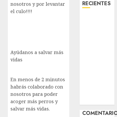
RECIENTES
nosotros y por levantar
el culo!!!!
Laia – Mestiza
– Hembra
Chapulina –
Mestizo –
Hembra
Mani – Mix
Ayúdanos a salvar más
Jack Russell –
vidas
Macho
Chispa – Mix
podenco –
En menos de 2 minutos
Hembra
habrás colaborado con
Vida – Teckel
nosotros para poder
Merle –
acoger más perros y
Hembra
salvar más vidas.
COMENTARI