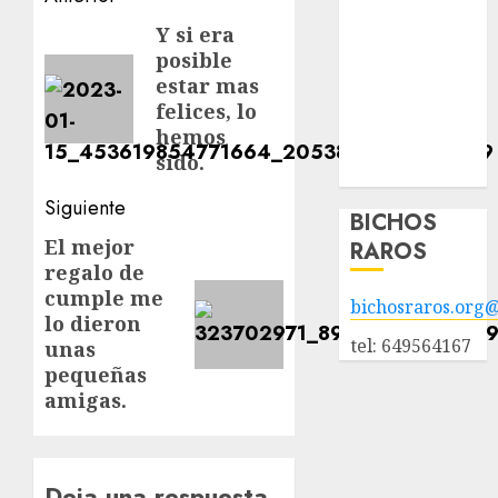
adopción
de
Animales
Y si era
Entrada
posible
adoptados
anterior:
entradas
estar mas
POLÍTICA DE
felices, lo
PRIVACIDAD
hemos
Hazte socio
sido.
Galería
Siguiente
BICHOS
El mejor
Siguiente
RAROS
regalo de
entrada:
cumple me
bichosraros.org
lo dieron
tel: 649564167
unas
pequeñas
amigas.
Deja una respuesta