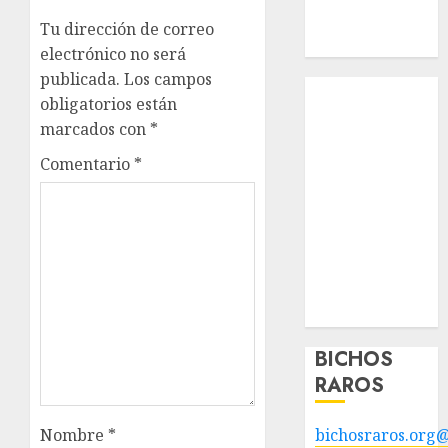
Apadrinados
Tu dirección de correo
Hazte socio
electrónico no será
publicada.
Los campos
Tendencias
obligatorios están
Nuestros
marcados con
*
animales en
Comentario
*
adopción
Animales
adoptados
POLÍTICA DE
PRIVACIDAD
Hazte socio
Galería
BICHOS
RAROS
Nombre
*
bichosraros.org