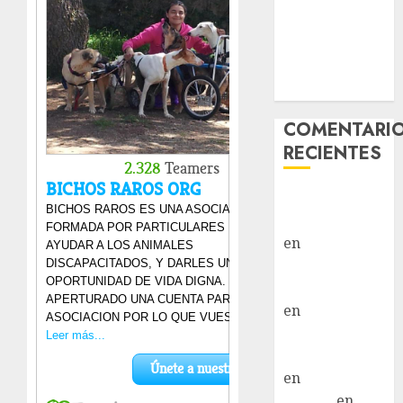
Hembra
Vida – Teckel
Merle –
Hembra
COMENTARI
RECIENTES
Paloma Del
Moral Iglesias
en
Troya
Paloma Del
Moral Iglesias
en
Olga
Paloma Del
Moral Iglesias
en
Rita
LuciaN
en