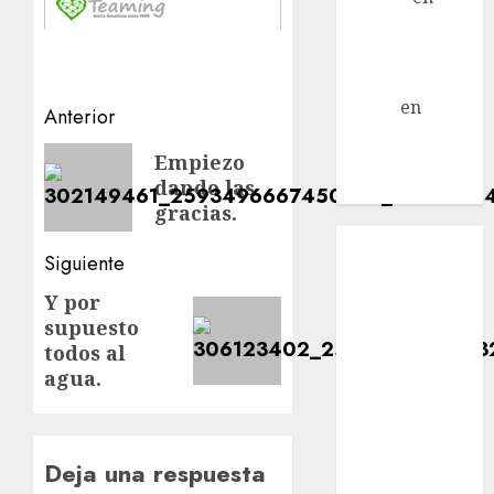
Mani – Mix
Jack Russell –
Macho
Eldna
en
Mani
Navegación
Anterior
– Mix Jack
de
Entrada
Empiezo
Russell –
dando las
anterior:
entradas
Macho
gracias.
Inicio
Siguiente
¿Quiénes
Somos?
Y por
Siguiente
¿Qué es la
supuesto
entrada:
discapacidad?
todos al
agua.
¿Qué es la
adopción?
Nuestros
animales en
Deja una respuesta
adopción