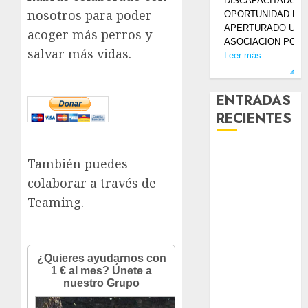
nosotros para poder
acoger más perros y
salvar más vidas.
ENTRADAS
RECIENTES
Laia – Mestiza
También puedes
– Hembra
colaborar a través de
Chapulina –
Teaming.
Mestizo –
Hembra
Mani – Mix
Jack Russell –
Macho
Chispa – Mix
podenco –