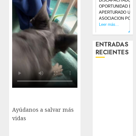
ENTRADAS
RECIENTES
Laia – Mestiza
– Hembra
Chapulina –
Mestizo –
Hembra
Mani – Mix
Ayúdanos a salvar más
Jack Russell –
vidas
Macho
Chispa – Mix
podenco –