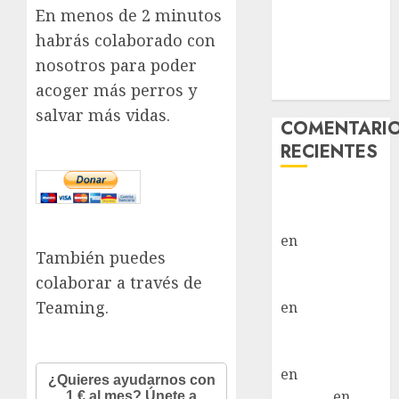
En menos de 2 minutos
Hembra
habrás colaborado con
Vida – Teckel
nosotros para poder
Merle –
Hembra
acoger más perros y
salvar más vidas.
COMENTARI
RECIENTES
Paloma Del
Moral Iglesias
en
Troya
También puedes
Paloma Del
colaborar a través de
Moral Iglesias
Teaming.
en
Olga
Paloma Del
Moral Iglesias
en
Rita
LuciaN
en