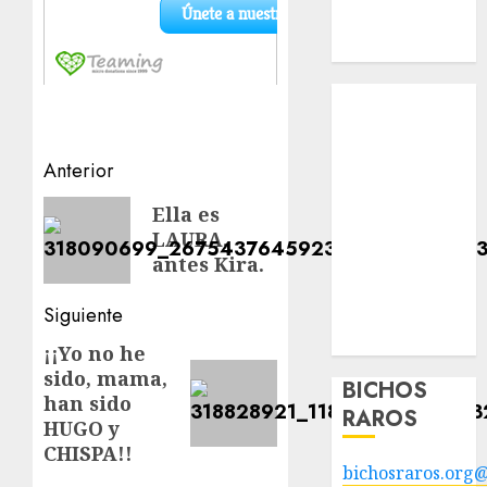
Apadrinados
Hazte socio
Tendencias
Nuestros
animales en
Navegación
Anterior
adopción
de
Animales
Entrada
Ella es
adoptados
LAURA,
anterior:
entradas
POLÍTICA DE
antes Kira.
PRIVACIDAD
Siguiente
Hazte socio
Galería
¡¡Yo no he
Siguiente
sido, mama,
entrada:
BICHOS
han sido
RAROS
HUGO y
CHISPA!!
bichosraros.org