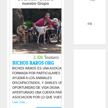
Mani – Mix
Jack Russell –
Macho
Eldna
en
Mani
– Mix Jack
Russell –
Macho
Inicio
¿Quiénes
Somos?
¿Qué es la
discapacidad?
¿Qué es la
adopción?
Nuestros
animales en
adopción