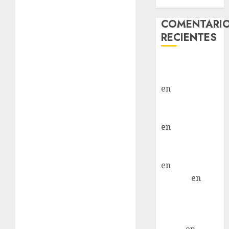
Hembra
COMENTARI
RECIENTES
Paloma Del
Moral Iglesias
en
Troya
Paloma Del
Moral Iglesias
en
Olga
Paloma Del
Moral Iglesias
en
Rita
LuciaN
en
Mani – Mix
Jack Russell –
Macho
Eldna
en
Mani