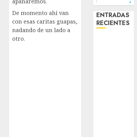
apañaremos.
De momento ahí van
ENTRADAS
con esas caritas guapas,
RECIENTES
nadando de un lado a
otro.
Laia – Mestiza
– Hembra
Chapulina –
Mestizo –
Hembra
Mani – Mix
Jack Russell –
Macho
Chispa – Mix
podenco –
Hembra
Vida – Teckel
Merle –