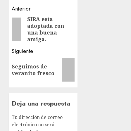
Navegación
Anterior
de
SIRA esta
Entrada
adoptada con
anterior:
entradas
una buena
amiga.
Siguiente
Siguiente
Seguimos de
entrada:
veranito fresco
Deja una respuesta
Tu dirección de correo
electrónico no será