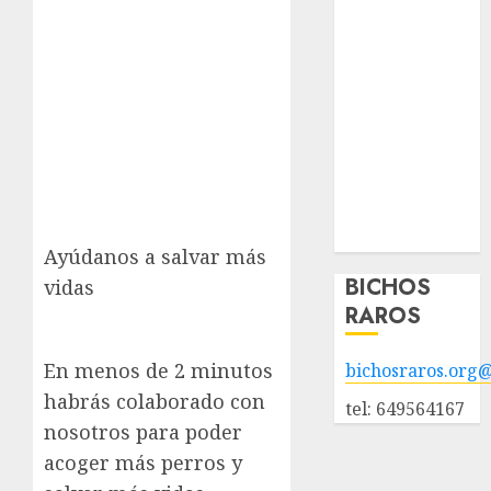
Nuestros
animales en
adopción
Animales
adoptados
POLÍTICA DE
PRIVACIDAD
Hazte socio
Galería
Ayúdanos a salvar más
BICHOS
vidas
RAROS
En menos de 2 minutos
bichosraros.org
habrás colaborado con
tel: 649564167
nosotros para poder
acoger más perros y