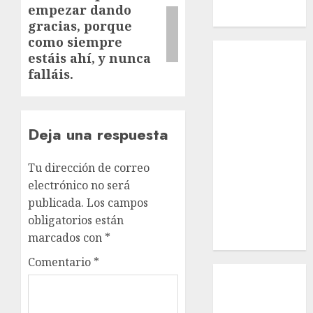
empezar dando
entrada:
Macho
gracias, porque
como siempre
Inicio
estáis ahí, y nunca
¿Quiénes
falláis.
Somos?
¿Qué es la
discapacidad?
Deja una respuesta
¿Qué es la
adopción?
Tu dirección de correo
Nuestros
electrónico no será
animales en
publicada.
Los campos
adopción
obligatorios están
Apadrinados
marcados con
*
Hazte socio
Comentario
*
Tendencias
Nuestros
animales en