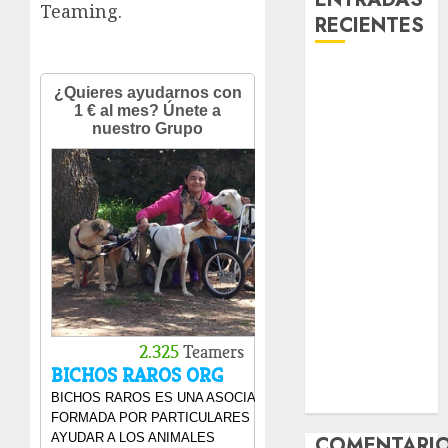
Teaming.
RECIENTES
Laia – Mestiza
– Hembra
Chapulina –
Mestizo –
Hembra
Mani – Mix
Jack Russell –
Macho
Chispa – Mix
podenco –
Hembra
Vida – Teckel
Merle –
Hembra
COMENTARI