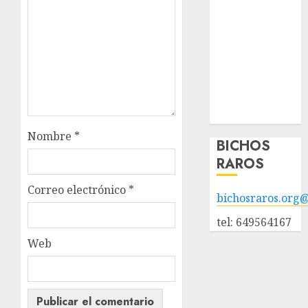
adopción
Animales
adoptados
POLÍTICA DE
PRIVACIDAD
Hazte socio
Galería
Nombre
*
BICHOS
RAROS
Correo electrónico
*
bichosraros.org
tel: 649564167
Web