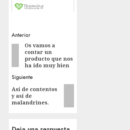
Navegación
Anterior
de
Os vamos a
Entrada
contar un
anterior:
entradas
producto que nos
ha ido muy bien
Siguiente
Siguiente
Así de contentos
y así de
entrada:
malandrines.
Deja una respuesta