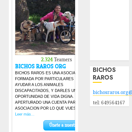
animales en
adopción
Animales
adoptados
POLÍTICA DE
PRIVACIDAD
Hazte socio
Galería
BICHOS
RAROS
bichosraros.org
tel: 649564167