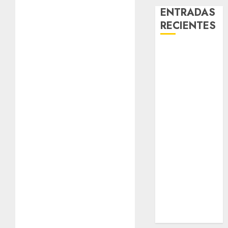
ENTRADAS
RECIENTES
Laia – Mestiza
– Hembra
Chapulina –
Mestizo –
Hembra
Mani – Mix
Jack Russell –
Macho
Chispa – Mix
podenco –
Hembra
Vida – Teckel
Merle –
Hembra