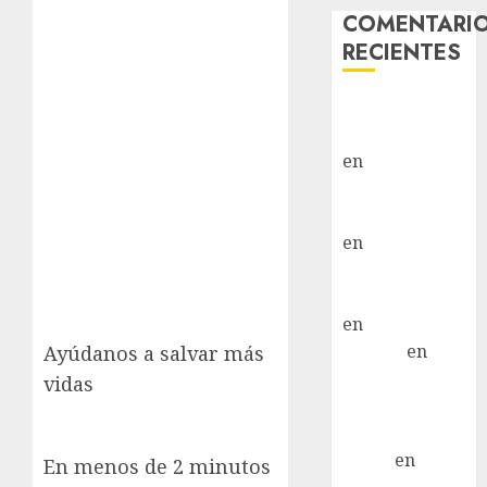
COMENTARI
RECIENTES
Paloma Del
Moral Iglesias
en
Troya
Paloma Del
Moral Iglesias
en
Olga
Paloma Del
Moral Iglesias
en
Rita
LuciaN
en
Ayúdanos a salvar más
Mani – Mix
vidas
Jack Russell –
Macho
Eldna
en
Mani
En menos de 2 minutos
– Mix Jack