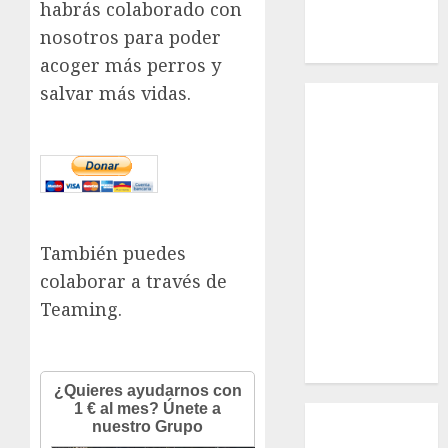
habrás colaborado con
Russell –
nosotros para poder
Macho
acoger más perros y
salvar más vidas.
Inicio
¿Quiénes
Somos?
¿Qué es la
discapacidad?
¿Qué es la
adopción?
También puedes
Nuestros
colaborar a través de
animales en
Teaming.
adopción
Apadrinados
Hazte socio
Tendencias
Nuestros