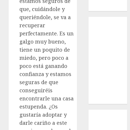
estamos seguros de
Macho
que, cuidándole y
queriéndole, se va a
Inicio
recuperar
¿Quiénes
perfectamente. Es un
Somos?
galgo muy bueno,
¿Qué es la
discapacidad?
tiene un poquito de
¿Qué es la
miedo, pero poco a
adopción?
poco está ganando
Nuestros
confianza y estamos
animales en
seguras de que
adopción
conseguiréis
Apadrinados
encontrarle una casa
Hazte socio
estupenda. ¿Os
Tendencias
gustaría adoptar y
Nuestros
darle cariño a este
animales en