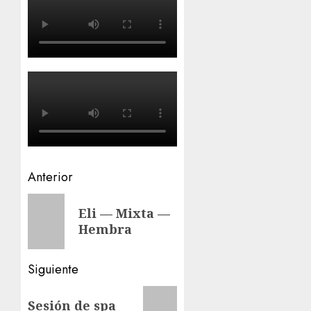
Navegación
Anterior
de
Entrada
Eli — Mixta —
anterior:
entradas
Hembra
Siguiente
Siguiente
Sesión de spa