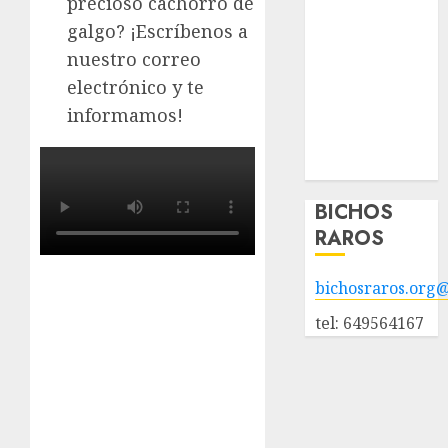
precioso cachorro de
adopción
galgo? ¡Escríbenos a
Animales
nuestro correo
adoptados
electrónico y te
POLÍTICA DE
informamos!
PRIVACIDAD
Hazte socio
Galería
BICHOS
RAROS
bichosraros.org
tel: 649564167