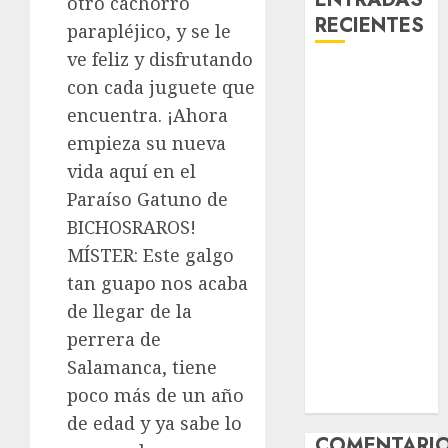
otro cachorro
RECIENTES
parapléjico, y se le
ve feliz y disfrutando
Laia – Mestiza
con cada juguete que
– Hembra
encuentra. ¡Ahora
Chapulina –
empieza su nueva
Mestizo –
vida aquí en el
Hembra
Paraíso Gatuno de
Mani – Mix
Jack Russell –
BICHOSRAROS!
Macho
MÍSTER: Este galgo
Chispa – Mix
tan guapo nos acaba
podenco –
de llegar de la
Hembra
perrera de
Vida – Teckel
Salamanca, tiene
Merle –
poco más de un año
Hembra
de edad y ya sabe lo
COMENTARI