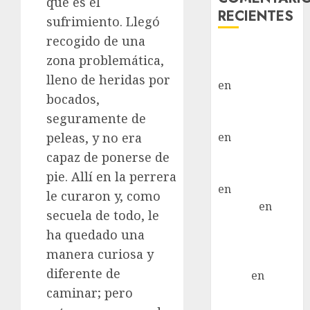
que es el
RECIENTES
sufrimiento. Llegó
recogido de una
Paloma Del
zona problemática,
Moral Iglesias
lleno de heridas por
en
Troya
bocados,
Paloma Del
seguramente de
Moral Iglesias
en
Olga
peleas, y no era
Paloma Del
capaz de ponerse de
Moral Iglesias
pie. Allí en la perrera
en
Rita
le curaron y, como
LuciaN
en
secuela de todo, le
Mani – Mix
ha quedado una
Jack Russell –
manera curiosa y
Macho
diferente de
Eldna
en
Mani
caminar; pero
– Mix Jack
Russell –