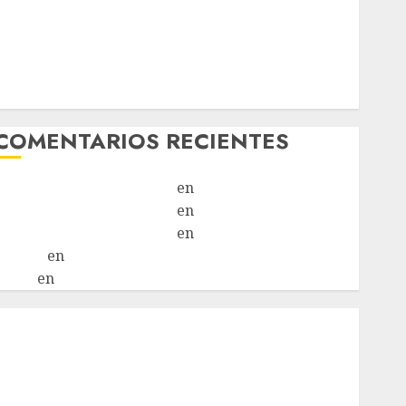
Laia – Mestiza – Hembra
Chapulina – Mestizo – Hembra
Mani – Mix Jack Russell – Macho
Chispa – Mix podenco – Hembra
Vida – Teckel Merle – Hembra
COMENTARIOS RECIENTES
Paloma Del Moral Iglesias
en
Troya
Paloma Del Moral Iglesias
en
Olga
Paloma Del Moral Iglesias
en
Rita
LuciaN
en
Mani – Mix Jack Russell – Macho
Eldna
en
Mani – Mix Jack Russell – Macho
nicio
¿Quiénes Somos?
¿Qué es la discapacidad?
¿Qué es la adopción?