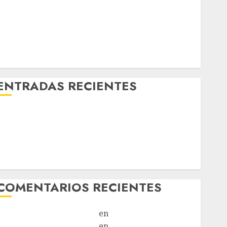
ENTRADAS RECIENTES
Laia – Mestiza – Hembra
Chapulina – Mestizo – Hembra
Mani – Mix Jack Russell – Macho
Chispa – Mix podenco – Hembra
Vida – Teckel Merle – Hembra
COMENTARIOS RECIENTES
Paloma Del Moral Iglesias
en
Troya
Paloma Del Moral Iglesias
en
Olga