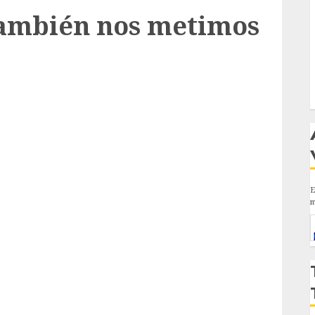
también nos metimos
E
m