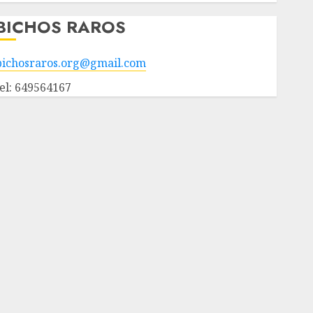
BICHOS RAROS
bichosraros.org@gmail.com
tel: 649564167