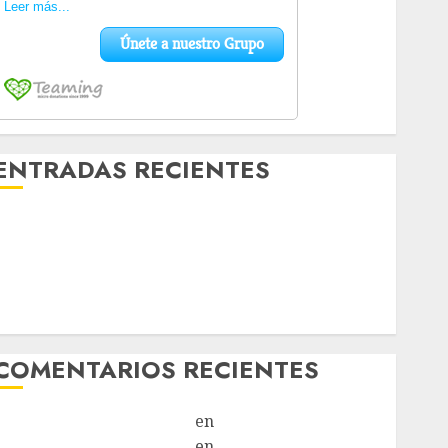
ENTRADAS RECIENTES
Laia – Mestiza – Hembra
Chapulina – Mestizo – Hembra
Mani – Mix Jack Russell – Macho
Chispa – Mix podenco – Hembra
Vida – Teckel Merle – Hembra
COMENTARIOS RECIENTES
Paloma Del Moral Iglesias
en
Troya
Paloma Del Moral Iglesias
en
Olga