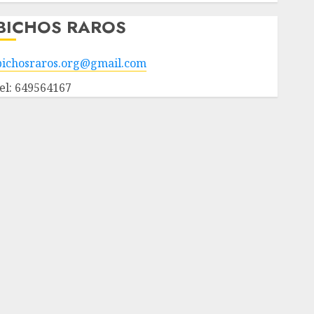
BICHOS RAROS
bichosraros.org@gmail.com
tel: 649564167