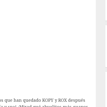
I
os que han quedado KOPY y ROX después
ía y spa! ¡Mirad qué abuelitos más guapos