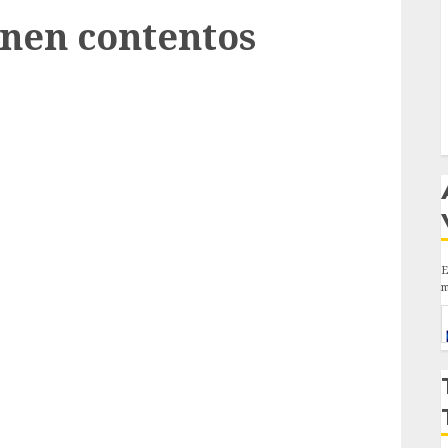
onen contentos
E
m