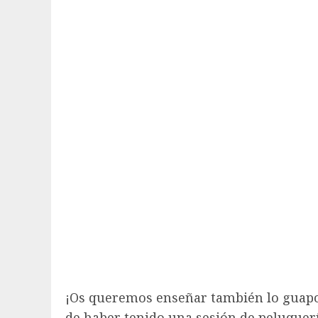
¡Os queremos enseñar también lo guap
de haber tenido una sesión de peluquer