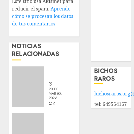
Este sitio usa Akismet para
animales en
reducir el spam.
Aprende
adopción
cómo se procesan los datos
Animales
de tus comentarios.
adoptados
POLÍTICA DE
PRIVACIDAD
NOTICIAS
Hazte socio
RELACIONADAS
Galería
Nuevos
BICHOS
integrantes
RAROS
20 DE
bichosraros.org
MARZO,
2026
tel: 649564167
0
Actualización
sobre
Manu y