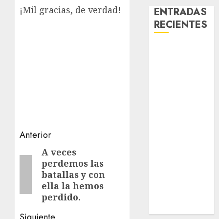
¡Mil gracias, de verdad!
ENTRADAS
RECIENTES
Laia – Mestiza
– Hembra
Chapulina –
Mestizo –
Hembra
Mani – Mix
Jack Russell –
Navegación
Anterior
Macho
Chispa – Mix
de
A veces
Entrada
podenco –
perdemos las
anterior:
entradas
Hembra
batallas y con
Vida – Teckel
ella la hemos
Merle –
perdido.
Hembra
Siguiente