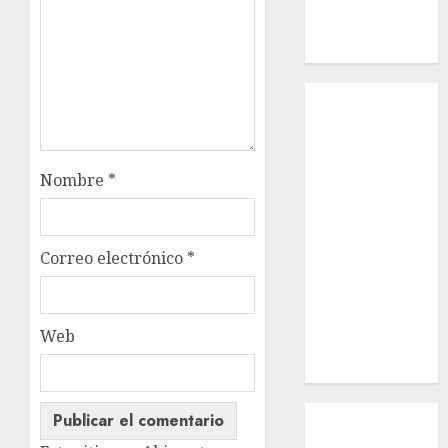
Russell –
Macho
Inicio
¿Quiénes
Somos?
¿Qué es la
Nombre
*
discapacidad?
¿Qué es la
adopción?
Correo electrónico
*
Nuestros
animales en
adopción
Web
Apadrinados
Hazte socio
Tendencias
Nuestros