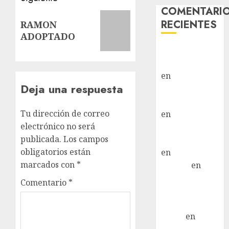
COMENTARI
Siguiente
RECIENTES
RAMON
entrada:
ADOPTADO
Paloma Del
Moral Iglesias
en
Troya
Deja una respuesta
Paloma Del
Moral Iglesias
Tu dirección de correo
en
Olga
electrónico no será
Paloma Del
publicada.
Los campos
Moral Iglesias
obligatorios están
en
Rita
marcados con
*
LuciaN
en
Mani – Mix
Comentario
*
Jack Russell –
Macho
Eldna
en
Mani
– Mix Jack