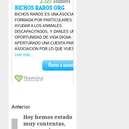
Navegación
Anterior
de
Hoy hemos estado
Entrada
muy contentas,
anterior:
entradas