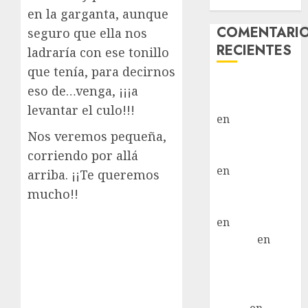
Hembra
en la garganta, aunque
COMENTARI
seguro que ella nos
RECIENTES
ladraría con ese tonillo
que tenía, para decirnos
Paloma Del
eso de…venga, ¡¡¡a
Moral Iglesias
levantar el culo!!!
en
Troya
Nos veremos pequeña,
Paloma Del
Moral Iglesias
corriendo por allá
en
Olga
arriba. ¡¡Te queremos
Paloma Del
mucho!!
Moral Iglesias
en
Rita
LuciaN
en
Mani – Mix
Jack Russell –
Macho
Eldna
en
Mani