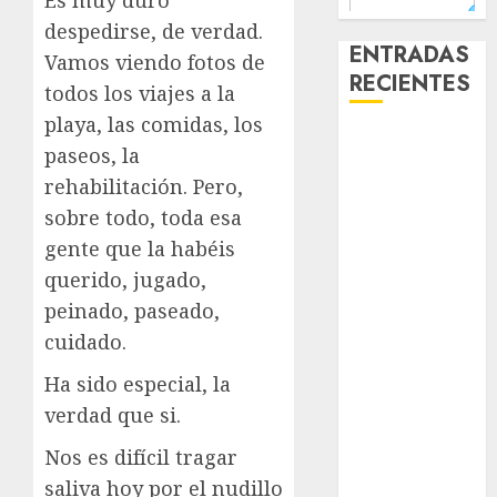
Es muy duro
despedirse, de verdad.
ENTRADAS
Vamos viendo fotos de
RECIENTES
todos los viajes a la
playa, las comidas, los
Laia – Mestiza
paseos, la
– Hembra
rehabilitación. Pero,
Chapulina –
sobre todo, toda esa
Mestizo –
gente que la habéis
Hembra
Mani – Mix
querido, jugado,
Jack Russell –
peinado, paseado,
Macho
cuidado.
Chispa – Mix
Ha sido especial, la
podenco –
verdad que si.
Hembra
Vida – Teckel
Nos es difícil tragar
Merle –
saliva hoy por el nudillo