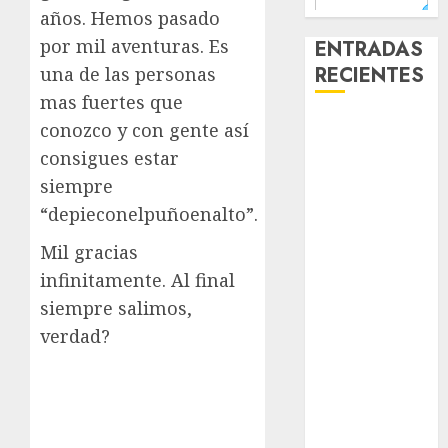
años. Hemos pasado
por mil aventuras. Es
ENTRADAS
RECIENTES
una de las personas
mas fuertes que
Laia – Mestiza
conozco y con gente así
– Hembra
consigues estar
Chapulina –
siempre
Mestizo –
“depieconelpuñoenalto”.
Hembra
Mani – Mix
Mil gracias
Jack Russell –
infinitamente. Al final
Macho
siempre salimos,
Chispa – Mix
verdad?
podenco –
Hembra
Vida – Teckel
Merle –