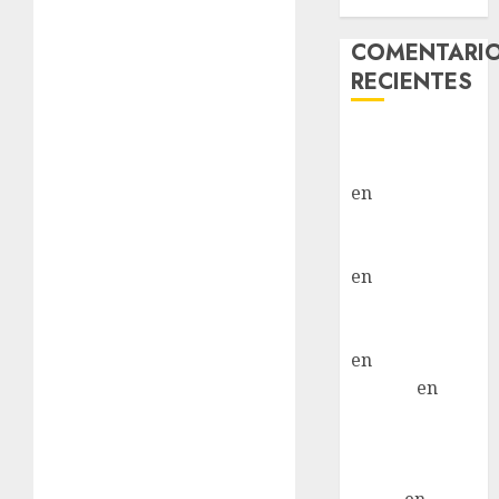
Hembra
COMENTARI
RECIENTES
Paloma Del
Moral Iglesias
en
Troya
Paloma Del
Moral Iglesias
en
Olga
Paloma Del
Moral Iglesias
en
Rita
LuciaN
en
Mani – Mix
Jack Russell –
Macho
Eldna
en
Mani