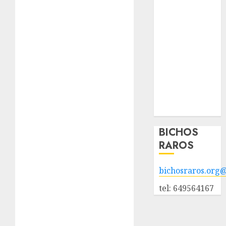
Nuestros
animales en
adopción
Animales
adoptados
POLÍTICA DE
PRIVACIDAD
Hazte socio
Galería
BICHOS
RAROS
bichosraros.org
tel: 649564167