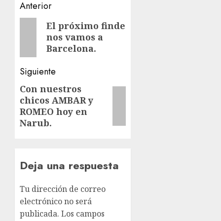
Navegación
Anterior
de
Entrada
El próximo finde
nos vamos a
anterior:
entradas
Barcelona.
Siguiente
Con nuestros
Siguiente
chicos AMBAR y
entrada:
ROMEO hoy en
Narub.
Deja una respuesta
Tu dirección de correo
electrónico no será
publicada.
Los campos