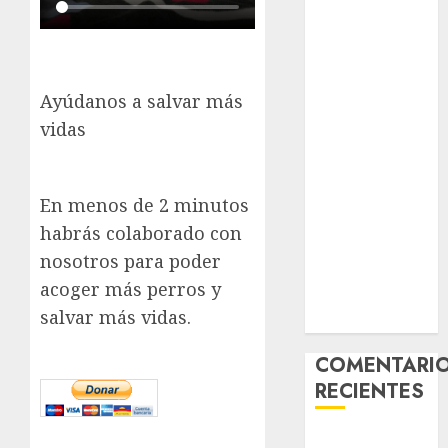
– Hembra
Chapulina –
Mestizo –
Hembra
Ayúdanos a salvar más
Mani – Mix
vidas
Jack Russell –
Macho
Chispa – Mix
En menos de 2 minutos
podenco –
habrás colaborado con
Hembra
nosotros para poder
Vida – Teckel
acoger más perros y
Merle –
salvar más vidas.
Hembra
COMENTARI
RECIENTES
Paloma Del