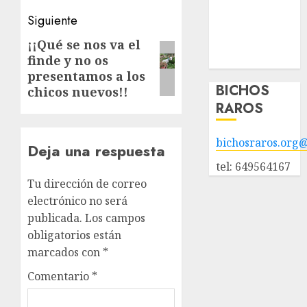
POLÍTICA DE
Siguiente
PRIVACIDAD
Hazte socio
¡¡Qué se nos va el
Siguiente
Galería
finde y no os
entrada:
presentamos a los
BICHOS
chicos nuevos!!
RAROS
bichosraros.org
Deja una respuesta
tel: 649564167
Tu dirección de correo
electrónico no será
publicada.
Los campos
obligatorios están
marcados con
*
Comentario
*