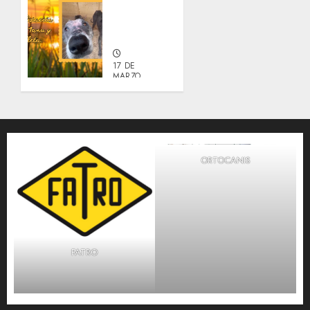
sobre
Manu y
Galleta.
17 DE
MARZO,
2026
0
ORTOCANIS
FATRO