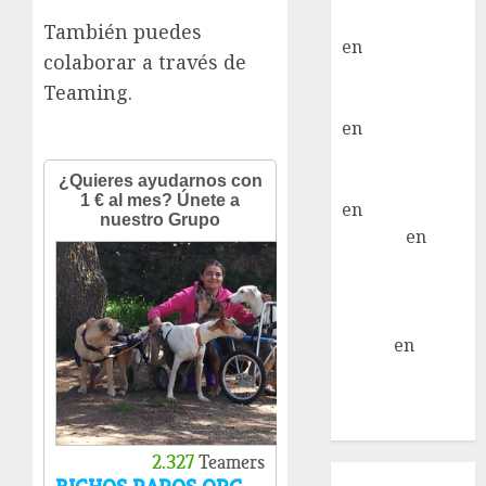
Moral Iglesias
También puedes
en
Troya
colaborar a través de
Paloma Del
Teaming.
Moral Iglesias
en
Olga
Paloma Del
Moral Iglesias
en
Rita
LuciaN
en
Mani – Mix
Jack Russell –
Macho
Eldna
en
Mani
– Mix Jack
Russell –
Macho
Inicio