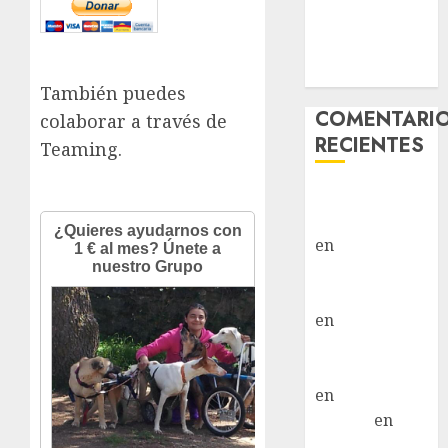
Vida – Teckel
Merle –
Hembra
También puedes
COMENTARI
colaborar a través de
RECIENTES
Teaming.
Paloma Del
Moral Iglesias
en
Troya
Paloma Del
Moral Iglesias
en
Olga
Paloma Del
Moral Iglesias
en
Rita
LuciaN
en
Mani – Mix