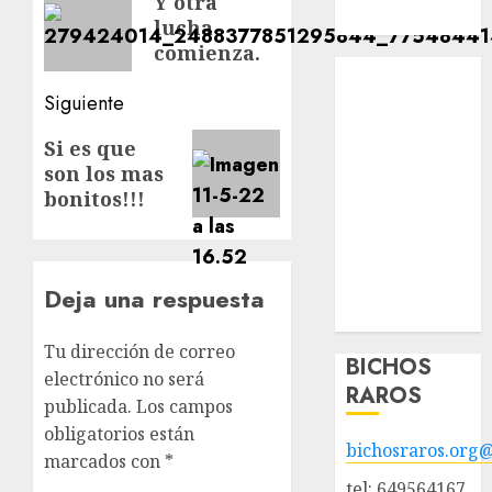
Y otra
Hazte socio
lucha
anterior:
entradas
comienza.
Tendencias
Nuestros
Siguiente
animales en
Siguiente
Si es que
adopción
son los mas
entrada:
Animales
bonitos!!!
adoptados
POLÍTICA DE
PRIVACIDAD
Hazte socio
Deja una respuesta
Galería
Tu dirección de correo
BICHOS
electrónico no será
RAROS
publicada.
Los campos
obligatorios están
bichosraros.org
marcados con
*
tel: 649564167