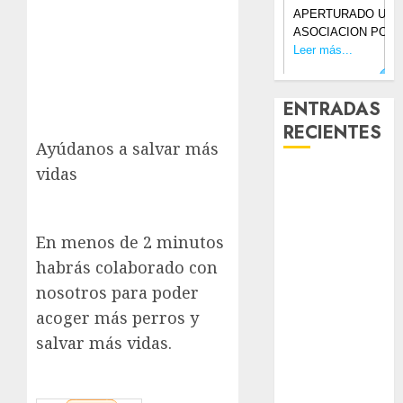
ENTRADAS
RECIENTES
Ayúdanos a salvar más
vidas
Laia – Mestiza
– Hembra
Chapulina –
En menos de 2 minutos
Mestizo –
habrás colaborado con
Hembra
Mani – Mix
nosotros para poder
Jack Russell –
acoger más perros y
Macho
salvar más vidas.
Chispa – Mix
podenco –
Hembra