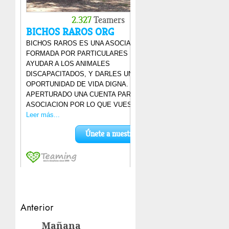
Navegación
Anterior
de
Mañana
Entrada