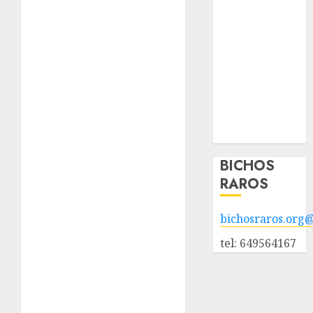
animales en
adopción
Animales
adoptados
POLÍTICA DE
PRIVACIDAD
Hazte socio
Galería
BICHOS
RAROS
bichosraros.org
tel: 649564167