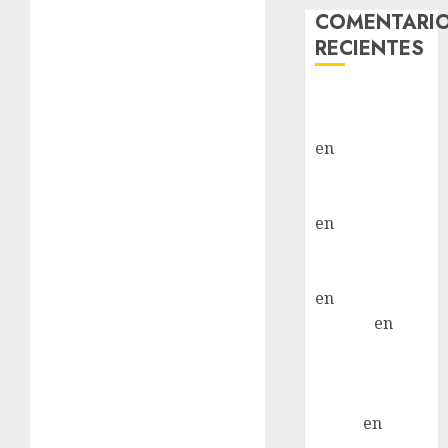
COMENTARI
RECIENTES
Paloma Del
Moral Iglesias
en
Troya
Paloma Del
Moral Iglesias
en
Olga
Paloma Del
Moral Iglesias
en
Rita
LuciaN
en
Mani – Mix
Jack Russell –
Macho
Eldna
en
Mani
– Mix Jack