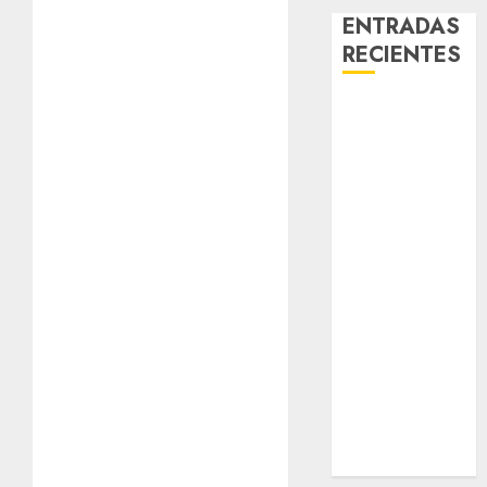
ENTRADAS
RECIENTES
Laia – Mestiza
– Hembra
Chapulina –
Mestizo –
Hembra
Mani – Mix
Jack Russell –
Macho
Chispa – Mix
podenco –
Hembra
Vida – Teckel
Merle –
Hembra