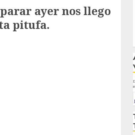
parar ayer nos llego
ta pitufa.
E
m