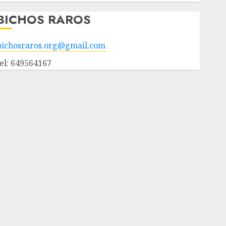
BICHOS RAROS
bichosraros.org@gmail.com
tel: 649564167