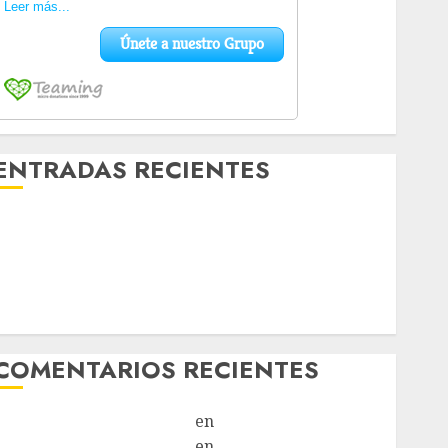
ENTRADAS RECIENTES
Laia – Mestiza – Hembra
Chapulina – Mestizo – Hembra
Mani – Mix Jack Russell – Macho
Chispa – Mix podenco – Hembra
Vida – Teckel Merle – Hembra
COMENTARIOS RECIENTES
Paloma Del Moral Iglesias
en
Troya
Paloma Del Moral Iglesias
en
Olga