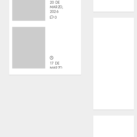
20 DE
MARZO,
Macho
2026
0
Inicio
¿Quiénes
Actualización
Somos?
sobre
Manu y
¿Qué es la
Galleta.
discapacidad?
¿Qué es la
17 DE
adopción?
MARZO,
2026
Nuestros
0
animales en
adopción
Apadrinados
Hazte socio
Tendencias
Nuestros
animales en