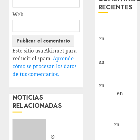
RECIENTES
Web
Paloma Del
Moral Iglesias
en
Troya
Paloma Del
Este sitio usa Akismet para
Moral Iglesias
reducir el spam.
Aprende
en
Olga
cómo se procesan los datos
Paloma Del
de tus comentarios.
Moral Iglesias
en
Rita
LuciaN
en
NOTICIAS
Mani – Mix
RELACIONADAS
Jack Russell –
Macho
Nuevos
Eldna
en
Mani
integrantes
– Mix Jack
Russell –