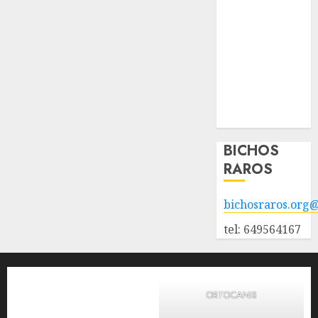
adopción
Animales
adoptados
POLÍTICA DE
PRIVACIDAD
Hazte socio
Galería
BICHOS
RAROS
bichosraros.org
tel: 649564167
ORTOCANIS