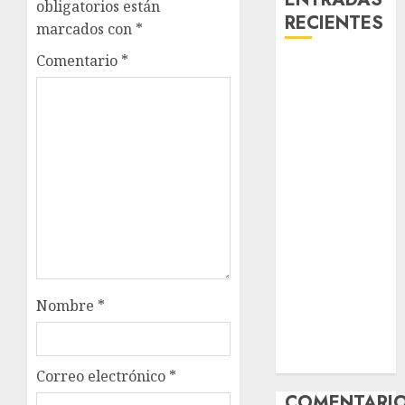
obligatorios están
RECIENTES
marcados con
*
Comentario
*
Laia – Mestiza
– Hembra
Chapulina –
Mestizo –
Hembra
Mani – Mix
Jack Russell –
Macho
Chispa – Mix
podenco –
Hembra
Nombre
*
Vida – Teckel
Merle –
Hembra
Correo electrónico
*
COMENTARI