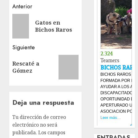
Navegación
Anterior
de
Entrada
Gatos en
anterior:
entradas
Bichos Raros
Siguiente
Siguiente
Rescaté a
entrada:
Gómez
Deja una respuesta
Tu dirección de correo
electrónico no será
publicada.
Los campos
ENTRADAS