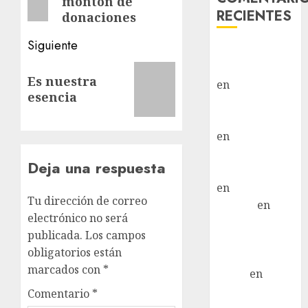
montón de
RECIENTES
donaciones
Siguiente
Paloma Del
Moral Iglesias
Siguiente
Es nuestra
en
Troya
entrada:
esencia
Paloma Del
Moral Iglesias
en
Olga
Paloma Del
Deja una respuesta
Moral Iglesias
en
Rita
Tu dirección de correo
LuciaN
en
electrónico no será
Mani – Mix
publicada.
Los campos
Jack Russell –
obligatorios están
Macho
marcados con
*
Eldna
en
Mani
– Mix Jack
Comentario
*
Russell –