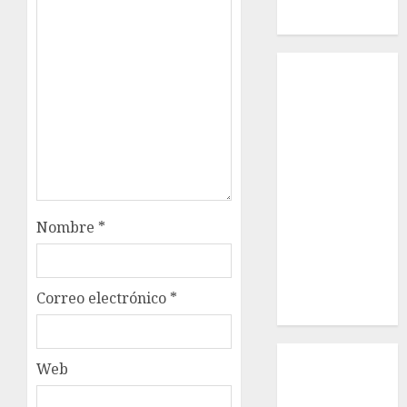
Macho
Inicio
¿Quiénes
Somos?
¿Qué es la
discapacidad?
¿Qué es la
adopción?
Nuestros
Nombre
*
animales en
adopción
Apadrinados
Correo electrónico
*
Hazte socio
Tendencias
Web
Nuestros
animales en