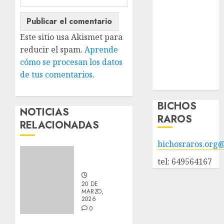
adopción
Animales
adoptados
Este sitio usa Akismet para
POLÍTICA DE
reducir el spam.
Aprende
PRIVACIDAD
cómo se procesan los datos
Hazte socio
de tus comentarios.
Galería
BICHOS
NOTICIAS
RAROS
RELACIONADAS
bichosraros.org
Nuevos
tel: 649564167
integrantes
20 DE
MARZO,
2026
0