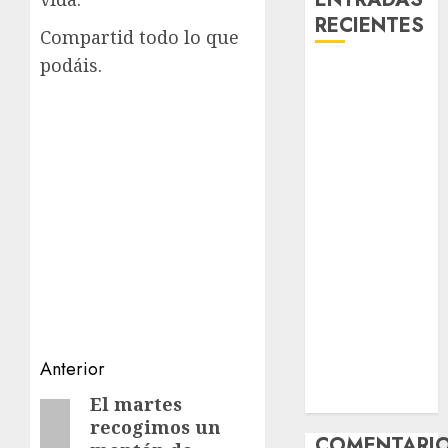
RECIENTES
Compartid todo lo que
podáis.
Laia – Mestiza
– Hembra
Chapulina –
Mestizo –
Hembra
Mani – Mix
Jack Russell –
Macho
Chispa – Mix
podenco –
Hembra
Vida – Teckel
Navegación
Anterior
Merle –
de
Hembra
El martes
Entrada
recogimos un
anterior:
entradas
COMENTARI