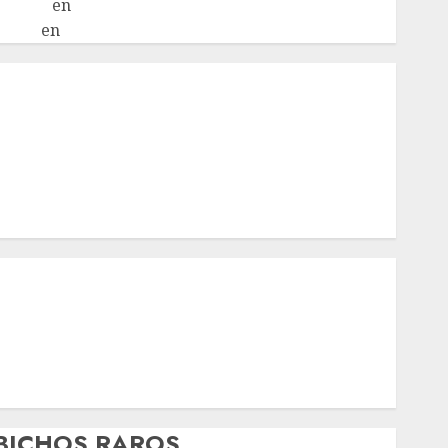
LuciaN
en
Mani – Mix Jack Russell – Macho
Eldna
en
Mani – Mix Jack Russell – Macho
nicio
¿Quiénes Somos?
¿Qué es la discapacidad?
¿Qué es la adopción?
Nuestros animales en adopción
Apadrinados
Hazte socio
Tendencias
Nuestros animales en adopción
Animales adoptados
POLÍTICA DE PRIVACIDAD
Hazte socio
Galería
BICHOS RAROS