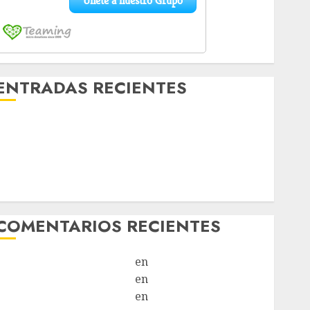
ENTRADAS RECIENTES
Laia – Mestiza – Hembra
Chapulina – Mestizo – Hembra
Mani – Mix Jack Russell – Macho
Chispa – Mix podenco – Hembra
Vida – Teckel Merle – Hembra
COMENTARIOS RECIENTES
Paloma Del Moral Iglesias
en
Troya
Paloma Del Moral Iglesias
en
Olga
Paloma Del Moral Iglesias
en
Rita