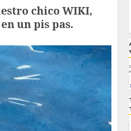
estro chico WIKI,
 en un pis pas.
E
m