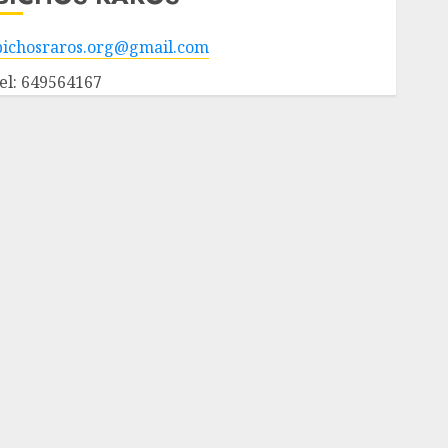
bichosraros.org@gmail.com
tel: 649564167