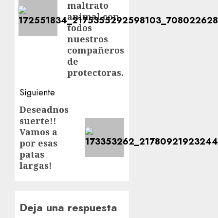
maltrato
animal con
todos
nuestros
compañeros
de
protectoras.
Siguiente
Deseadnos
Siguiente
suerte!!
entrada:
Vamos a
por esas
patas
largas!
Deja una respuesta