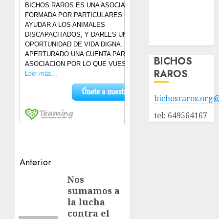
POLÍTICA DE
PRIVACIDAD
Hazte socio
Galería
BICHOS
RAROS
bichosraros.org
tel: 649564167
Navegación
Anterior
de
Nos
Entrada
sumamos a
anterior:
entradas
la lucha
contra el