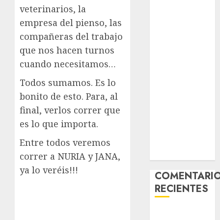
– Hembra
veterinarios, la
Chapulina –
empresa del pienso, las
Mestizo –
compañeras del trabajo
Hembra
que nos hacen turnos
Mani – Mix
cuando necesitamos…
Jack Russell –
Macho
Todos sumamos. Es lo
Chispa – Mix
bonito de esto. Para, al
podenco –
final, verlos correr que
Hembra
es lo que importa.
Vida – Teckel
Merle –
Entre todos veremos
Hembra
correr a NURIA y JANA,
ya lo veréis!!!
COMENTARI
RECIENTES
Paloma Del