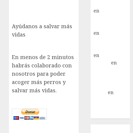
Moral Iglesias
en
Troya
Paloma Del
Moral Iglesias
Ayúdanos a salvar más
en
Olga
vidas
Paloma Del
Moral Iglesias
en
Rita
En menos de 2 minutos
LuciaN
en
habrás colaborado con
Mani – Mix
nosotros para poder
Jack Russell –
acoger más perros y
Macho
salvar más vidas.
Eldna
en
Mani
– Mix Jack
Russell –
Macho
Inicio