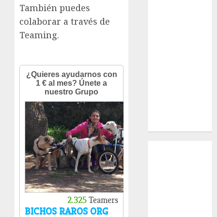
¿Quiénes
También puedes
Somos?
colaborar a través de
¿Qué es la
Teaming.
discapacidad?
¿Qué es la
adopción?
Nuestros
animales en
adopción
Apadrinados
Hazte socio
Tendencias
Nuestros
animales en
adopción
Animales
adoptados