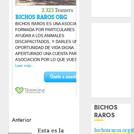
Apadrinados
Hazte socio
Tendencias
Nuestros
animales en
adopción
Animales
adoptados
POLÍTICA DE
PRIVACIDAD
Hazte socio
Galería
BICHOS
RAROS
Navegación
Anterior
de
Esta es la
bichosraros.org
Entrada