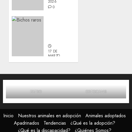
2026
0
Actualización
sobre
Manu y
Galleta.
17 DE
MARZO,
2026
0
FATRO
ORTOCANIS
Inicio
Nuestros animales en adopción
Animales adoptados
Apadrinados
Tendencias
¿Qué es la adopción?
¿Qué es la discapacidad?
¿Quiénes Somos?