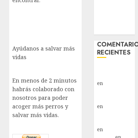
encontrar.
Hembra
Vida – Teckel
Merle –
Hembra
COMENTARI
Ayúdanos a salvar más
RECIENTES
vidas
Paloma Del
Moral Iglesias
En menos de 2 minutos
en
Troya
habrás colaborado con
Paloma Del
nosotros para poder
Moral Iglesias
acoger más perros y
en
Olga
Paloma Del
salvar más vidas.
Moral Iglesias
en
Rita
LuciaN
en