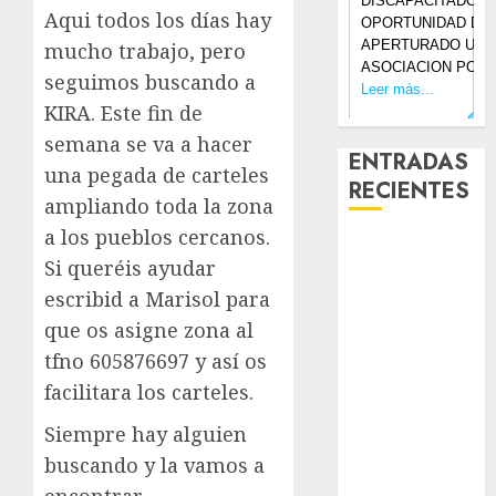
Aqui todos los días hay
mucho trabajo, pero
seguimos buscando a
KIRA. Este fin de
semana se va a hacer
ENTRADAS
una pegada de carteles
RECIENTES
ampliando toda la zona
a los pueblos cercanos.
Laia – Mestiza
Si queréis ayudar
– Hembra
escribid a Marisol para
Chapulina –
que os asigne zona al
Mestizo –
Hembra
tfno 605876697 y así os
Mani – Mix
facilitara los carteles.
Jack Russell –
Siempre hay alguien
Macho
buscando y la vamos a
Chispa – Mix
podenco –