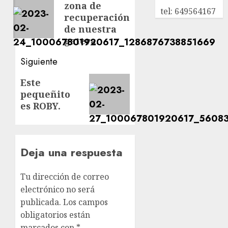
zona de
anterior:
entradas
tel: 649564167
recuperación
de nuestra
gatera.
Siguiente
Siguiente
Este
pequeñito
entrada:
es ROBY.
Deja una respuesta
Tu dirección de correo
electrónico no será
publicada.
Los campos
obligatorios están
marcados con
*