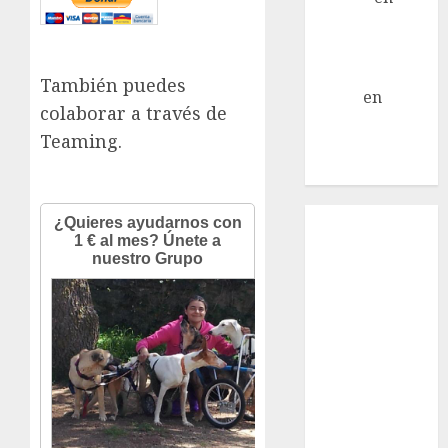
Mani – Mix
Jack Russell –
Macho
También puedes
Eldna
en
Mani
colaborar a través de
– Mix Jack
Teaming.
Russell –
Macho
Inicio
¿Quiénes
Somos?
¿Qué es la
discapacidad?
¿Qué es la
adopción?
Nuestros
animales en
adopción