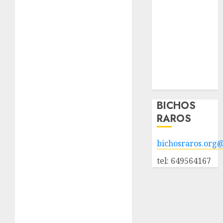
adopción
Animales
adoptados
POLÍTICA DE
PRIVACIDAD
Hazte socio
Galería
BICHOS
RAROS
bichosraros.org
tel: 649564167