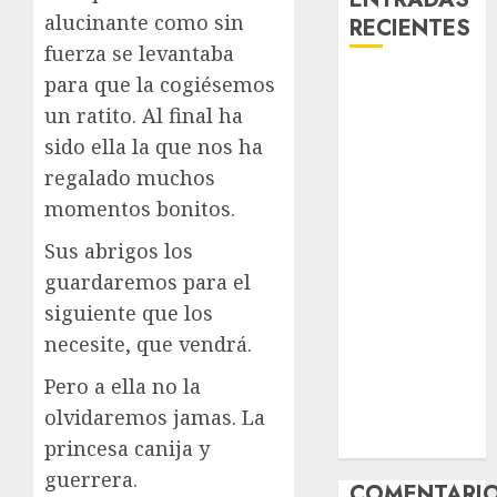
alucinante como sin
RECIENTES
fuerza se levantaba
Laia – Mestiza
para que la cogiésemos
– Hembra
un ratito. Al final ha
Chapulina –
sido ella la que nos ha
Mestizo –
regalado muchos
Hembra
momentos bonitos.
Mani – Mix
Jack Russell –
Sus abrigos los
Macho
guardaremos para el
Chispa – Mix
siguiente que los
podenco –
necesite, que vendrá.
Hembra
Pero a ella no la
Vida – Teckel
Merle –
olvidaremos jamas. La
Hembra
princesa canija y
guerrera.
COMENTARI