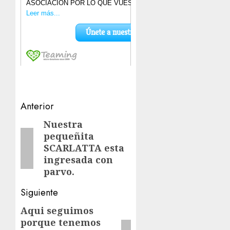
Navegación
Anterior
de
Nuestra
Entrada
pequeñita
anterior:
entradas
SCARLATTA esta
ingresada con
parvo.
Siguiente
Aqui seguimos
Siguiente
porque tenemos
entrada: