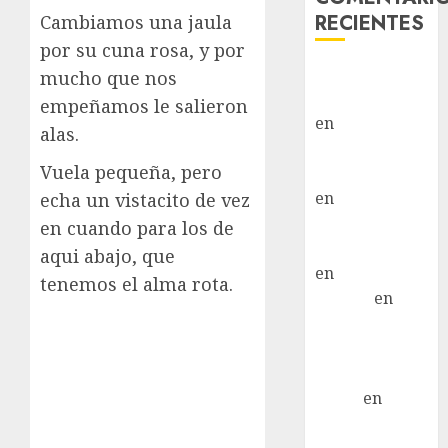
RECIENTES
Cambiamos una jaula
por su cuna rosa, y por
Paloma Del
mucho que nos
Moral Iglesias
empeñamos le salieron
en
Troya
alas.
Paloma Del
Vuela pequeña, pero
Moral Iglesias
en
Olga
echa un vistacito de vez
Paloma Del
en cuando para los de
Moral Iglesias
aqui abajo, que
en
Rita
tenemos el alma rota.
LuciaN
en
Mani – Mix
Jack Russell –
Macho
Eldna
en
Mani
– Mix Jack
Russell –