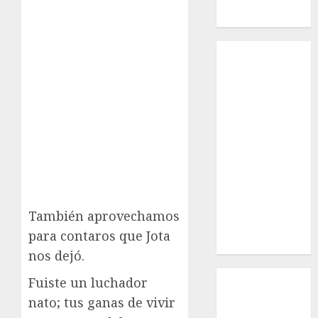
Macho
Inicio
¿Quiénes
Somos?
¿Qué es la
discapacidad?
¿Qué es la
adopción?
Nuestros
animales en
adopción
También aprovechamos
Apadrinados
para contaros que Jota
Hazte socio
nos dejó.
Tendencias
Fuiste un luchador
Nuestros
nato; tus ganas de vivir
animales en