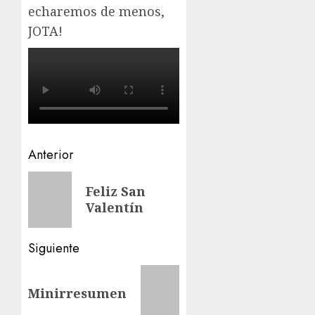
echaremos de menos,
JOTA!
Navegación
Anterior
de
Entrada
Feliz San
anterior:
entradas
Valentín
Siguiente
Siguiente
Minirresumen
entrada: