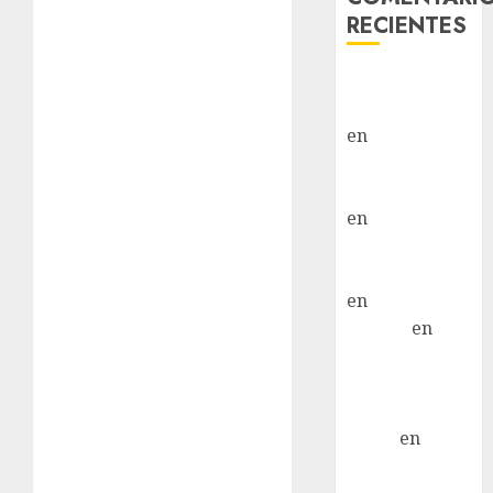
RECIENTES
Paloma Del
Moral Iglesias
en
Troya
Paloma Del
Moral Iglesias
en
Olga
Paloma Del
Moral Iglesias
en
Rita
LuciaN
en
Mani – Mix
Jack Russell –
Macho
Eldna
en
Mani
– Mix Jack
Russell –