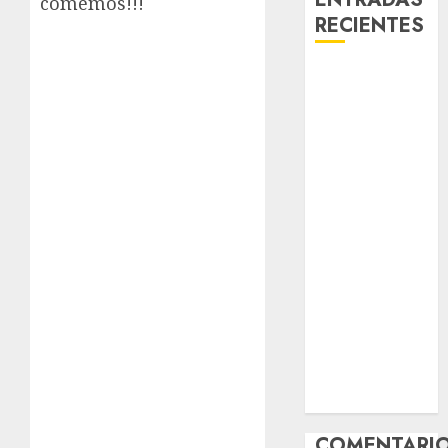
comemos!!!
RECIENTES
Laia – Mestiza
– Hembra
Chapulina –
Mestizo –
Hembra
Mani – Mix
Jack Russell –
Macho
Chispa – Mix
podenco –
Hembra
Vida – Teckel
Merle –
Hembra
COMENTARI