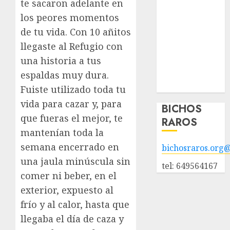
te sacaron adelante en
adopción
los peores momentos
Animales
de tu vida. Con 10 añitos
adoptados
llegaste al Refugio con
POLÍTICA DE
PRIVACIDAD
una historia a tus
Hazte socio
espaldas muy dura.
Galería
Fuiste utilizado toda tu
vida para cazar y, para
BICHOS
que fueras el mejor, te
RAROS
mantenían toda la
semana encerrado en
bichosraros.org
una jaula minúscula sin
tel: 649564167
comer ni beber, en el
exterior, expuesto al
frío y al calor, hasta que
llegaba el día de caza y