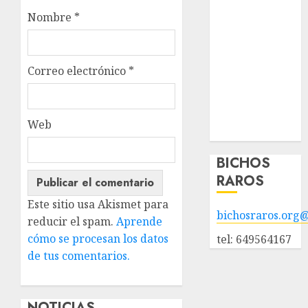
animales en
Nombre
*
adopción
Animales
adoptados
Correo electrónico
*
POLÍTICA DE
PRIVACIDAD
Hazte socio
Web
Galería
BICHOS
RAROS
Este sitio usa Akismet para
bichosraros.org
reducir el spam.
Aprende
cómo se procesan los datos
tel: 649564167
de tus comentarios.
NOTICIAS