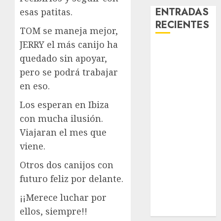
ENTRADAS
esas patitas.
RECIENTES
TOM se maneja mejor,
JERRY el más canijo ha
Laia – Mestiza
quedado sin apoyar,
– Hembra
pero se podrá trabajar
Chapulina –
en eso.
Mestizo –
Hembra
Los esperan en Ibiza
Mani – Mix
con mucha ilusión.
Jack Russell –
Viajaran el mes que
Macho
viene.
Chispa – Mix
podenco –
Otros dos canijos con
Hembra
futuro feliz por delante.
Vida – Teckel
¡¡Merece luchar por
Merle –
Hembra
ellos, siempre!!