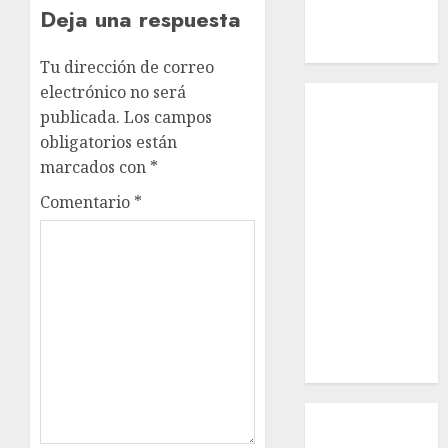
Deja una respuesta
Russell –
Macho
Tu dirección de correo
electrónico no será
Inicio
publicada.
Los campos
¿Quiénes
obligatorios están
Somos?
marcados con
*
¿Qué es la
discapacidad?
Comentario
*
¿Qué es la
adopción?
Nuestros
animales en
adopción
Apadrinados
Hazte socio
Tendencias
Nuestros