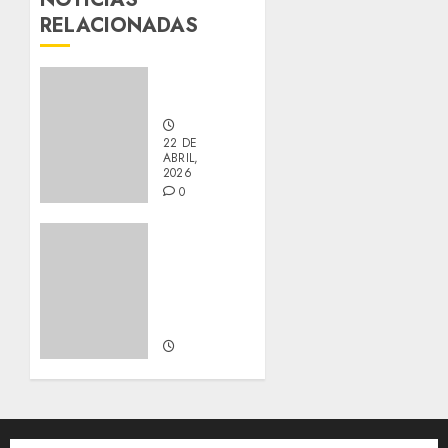
RELACIONADAS
Careti
Adoptado
22 DE
ABRIL,
2026
0
Barny –
Podenco
–
Macho
ADOPTADO
22 DE
ABRIL,
2026
0