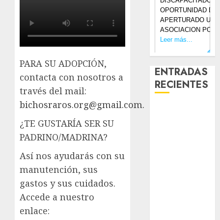
PARA SU ADOPCIÓN,
ENTRADAS
contacta con nosotros a
RECIENTES
través del mail:
bichosraros.org@gmail.com.
Laia – Mestiza
– Hembra
¿TE GUSTARÍA SER SU
Chapulina –
PADRINO/MADRINA?
Mestizo –
Así nos ayudarás con su
Hembra
manutención, sus
Mani – Mix
gastos y sus cuidados.
Jack Russell –
Macho
Accede a nuestro
Chispa – Mix
enlace:
podenco –