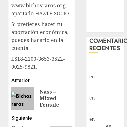
www.bichosraros.org
–
Hembra
apartado HAZTE SOCIO.
Vida – Teckel
Merle –
Si prefieres hacer tu
Hembra
aportación económica,
puedes hacerlo en la
COMENTARI
RECIENTES
cuenta:
ES18-2100-3653-3522-
Paloma Del
0025-9821.
Moral Iglesias
en
Troya
Navegación
Anterior
Paloma Del
de
Entrada
Moral Iglesias
Nass –
en
Olga
Mixed –
anterior:
entradas
Female
Paloma Del
Moral Iglesias
Siguiente
en
Rita
LuciaN
en