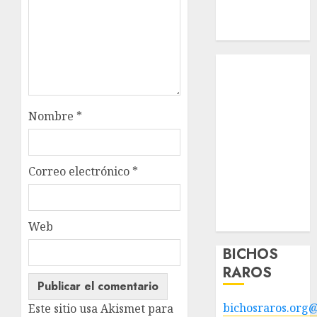
Apadrinados
Hazte socio
Tendencias
Nuestros
animales en
Nombre
*
adopción
Animales
adoptados
POLÍTICA DE
Correo electrónico
*
PRIVACIDAD
Hazte socio
Galería
Web
BICHOS
RAROS
bichosraros.org
Este sitio usa Akismet para