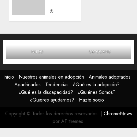
Hembra
21 DE
MAYO,
2026
0
FATRO
ORTOCANIS
Inicio
Nuestros animales en adopción
Animales adoptados
Apadrinados
Tendencias
¿Qué es la adopción?
¿Qué es la discapacidad?
¿Quiénes Somos?
¿Quieres ayudarnos?
Hazte socio
Copyright © Todos los derechos reservados.
|
ChromeNews
por AF themes.