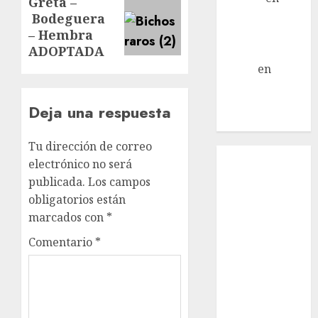
Greta –
Siguiente
Mani – Mix
Bodeguera
entrada:
Jack Russell –
– Hembra
ADOPTADA
Macho
Eldna
en
Mani
– Mix Jack
Russell –
Deja una respuesta
Macho
Tu dirección de correo
Inicio
electrónico no será
¿Quiénes
publicada.
Los campos
Somos?
obligatorios están
¿Qué es la
marcados con
*
discapacidad?
Comentario
*
¿Qué es la
adopción?
Nuestros
animales en
adopción