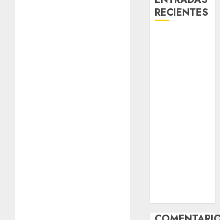
RECIENTES
Laia – Mestiza
– Hembra
Chapulina –
Mestizo –
Hembra
Mani – Mix
Jack Russell –
Macho
Chispa – Mix
podenco –
Hembra
Vida – Teckel
Merle –
Hembra
COMENTARI