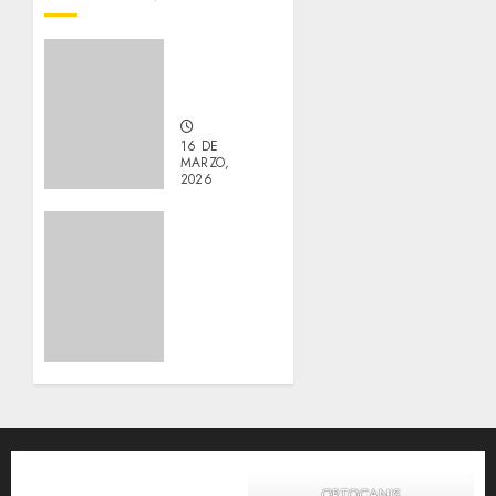
Peter –
Podenco
– Male
16 DE
MARZO,
2026
0
Galleta
(cookie/biscuit)
—
Mixed
Breed
—
Female
14 DE
MARZO,
2026
0
ORTOCANIS