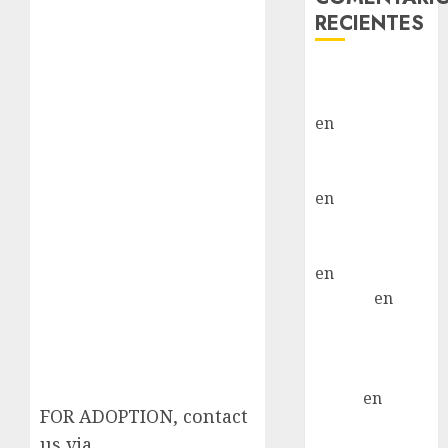
RECIENTES
Paloma Del
Moral Iglesias
en
Troya
Paloma Del
Moral Iglesias
en
Olga
Paloma Del
Moral Iglesias
en
Rita
LuciaN
en
Mani – Mix
Jack Russell –
Macho
Eldna
en
Mani
FOR ADOPTION, contact
– Mix Jack
us via
Russell –