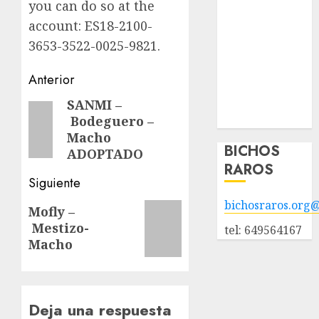
you can do so at the
adopción
account: ES18-2100-
Animales
3653-3522-0025-9821.
adoptados
POLÍTICA DE
Navegación
Anterior
PRIVACIDAD
de
Hazte socio
SANMI –
Entrada
Galería
Bodeguero –
anterior:
entradas
Macho
BICHOS
ADOPTADO
RAROS
Siguiente
bichosraros.org
Siguiente
Mofly –
Mestizo-
entrada:
tel: 649564167
Macho
Deja una respuesta