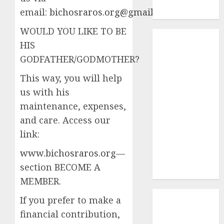
email:
bichosraros.org@gmail.com
Macho
WOULD YOU LIKE TO BE
Inicio
HIS
¿Quiénes
GODFATHER/GODMOTHER?
Somos?
¿Qué es la
This way, you will help
discapacidad?
us with his
¿Qué es la
maintenance, expenses,
adopción?
and care. Access our
Nuestros
link:
animales en
adopción
www.bichosraros.org
—
Apadrinados
section BECOME A
Hazte socio
MEMBER.
Tendencias
If you prefer to make a
Nuestros
financial contribution,
animales en