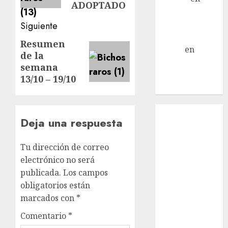
ADOPTADO
Mani – Mix
Jack Russell –
Siguiente
Macho
Resumen
Siguiente
Eldna
en
Mani
de la
entrada:
– Mix Jack
semana
Russell –
13/10 – 19/10
Macho
Inicio
Deja una respuesta
¿Quiénes
Somos?
Tu dirección de correo
¿Qué es la
electrónico no será
discapacidad?
publicada.
Los campos
¿Qué es la
obligatorios están
adopción?
marcados con
*
Nuestros
animales en
Comentario
*
adopción