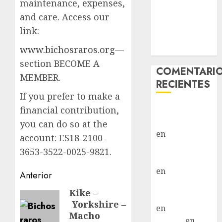
maintenance, expenses,
Hembra
and care. Access our
Vida – Teckel
link:
Merle –
www.bichosraros.org
—
Hembra
section BECOME A
COMENTARI
MEMBER.
RECIENTES
If you prefer to make a
Paloma Del
financial contribution,
Moral Iglesias
you can do so at the
en
Troya
account: ES18-2100-
Paloma Del
3653-3522-0025-9821.
Moral Iglesias
en
Olga
Navegación
Anterior
Paloma Del
de
Kike –
Entrada
Moral Iglesias
Yorkshire –
anterior:
entradas
en
Rita
Macho
LuciaN
en