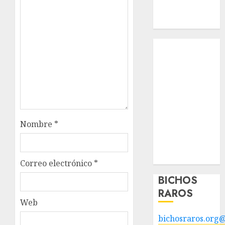
Apadrinados
Hazte socio
Tendencias
Nuestros
animales en
adopción
Animales
adoptados
POLÍTICA DE
Nombre
*
PRIVACIDAD
Hazte socio
Galería
Correo electrónico
*
BICHOS
RAROS
Web
bichosraros.org