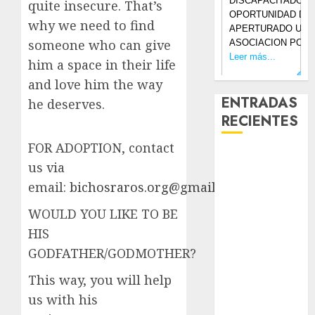
quite insecure. That’s
why we need to find
someone who can give
him a space in their life
and love him the way
ENTRADAS
he deserves.
RECIENTES
FOR ADOPTION, contact
Laia – Mestiza
us via
– Hembra
email:
bichosraros.org@gmail.com
Chapulina –
Mestizo –
WOULD YOU LIKE TO BE
Hembra
HIS
Mani – Mix
GODFATHER/GODMOTHER?
Jack Russell –
This way, you will help
Macho
Chispa – Mix
us with his
podenco –