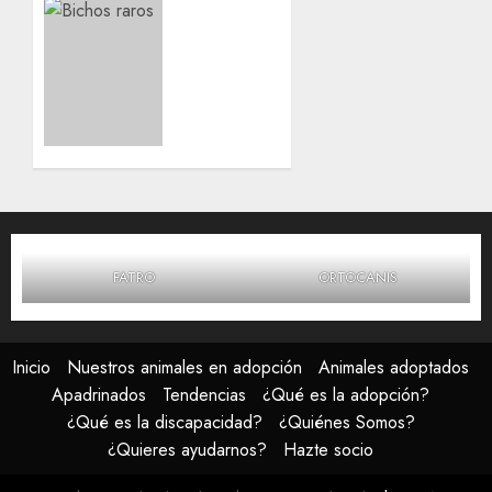
20 DE
Copito
MARZO,
–
2026
Bichon
0
mix –
Male
ADOPTED
17 DE
MARZO,
2026
0
FATRO
ORTOCANIS
Inicio
Nuestros animales en adopción
Animales adoptados
Apadrinados
Tendencias
¿Qué es la adopción?
¿Qué es la discapacidad?
¿Quiénes Somos?
¿Quieres ayudarnos?
Hazte socio