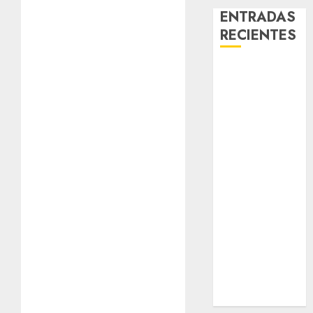
ENTRADAS
RECIENTES
Laia – Mestiza
– Hembra
Chapulina –
Mestizo –
Hembra
Mani – Mix
Jack Russell –
Macho
Chispa – Mix
podenco –
Hembra
Vida – Teckel
Merle –
Hembra