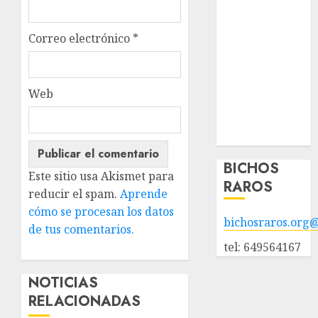
animales en
adopción
Correo electrónico
*
Animales
adoptados
POLÍTICA DE
Web
PRIVACIDAD
Hazte socio
Galería
BICHOS
Este sitio usa Akismet para
RAROS
reducir el spam.
Aprende
cómo se procesan los datos
bichosraros.org
de tus comentarios.
tel: 649564167
NOTICIAS
RELACIONADAS