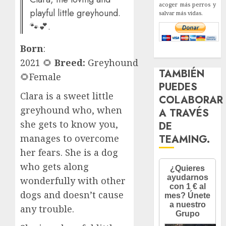
acoger más perros y
playful little greyhound.
salvar más vidas.
🐾💕.
Born
:
2021 🌻
Breed:
Greyhound
TAMBIÉN
🌻Female
PUEDES
Clara is a sweet little
COLABORAR
greyhound who, when
A TRAVÉS
she gets to know you,
DE
TEAMING.
manages to overcome
her fears. She is a dog
who gets along
wonderfully with other
dogs and doesn’t cause
any trouble.