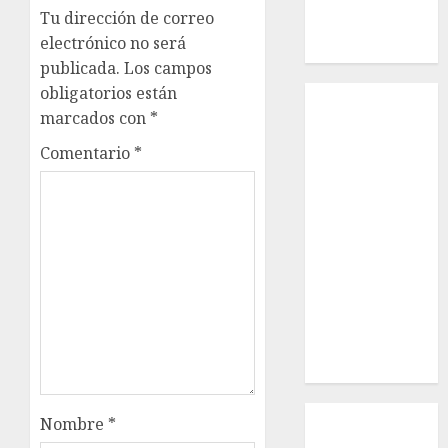
Tu dirección de correo
Russell –
electrónico no será
Macho
publicada.
Los campos
obligatorios están
Inicio
marcados con
*
¿Quiénes
Somos?
Comentario
*
¿Qué es la
discapacidad?
¿Qué es la
adopción?
Nuestros
animales en
adopción
Apadrinados
Hazte socio
Tendencias
Nombre
*
Nuestros