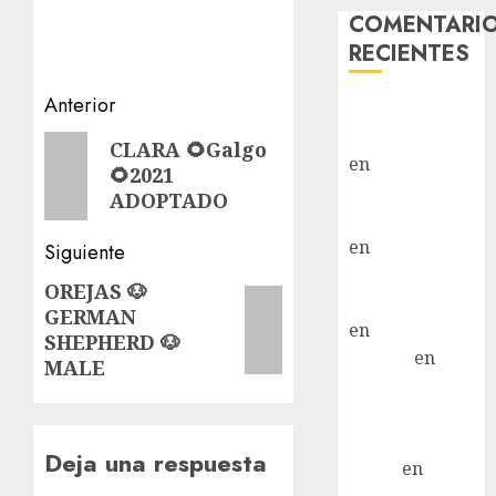
COMENTARI
RECIENTES
Navegación
Anterior
Paloma Del
Moral Iglesias
de
Entrada
CLARA 🌻Galgo
en
Troya
🌻2021
anterior:
entradas
Paloma Del
ADOPTADO
Moral Iglesias
en
Olga
Siguiente
Paloma Del
OREJAS 🐶
Siguiente
Moral Iglesias
GERMAN
entrada:
en
Rita
SHEPHERD 🐶
LuciaN
en
MALE
Mani – Mix
Jack Russell –
Macho
Deja una respuesta
Eldna
en
Mani
– Mix Jack