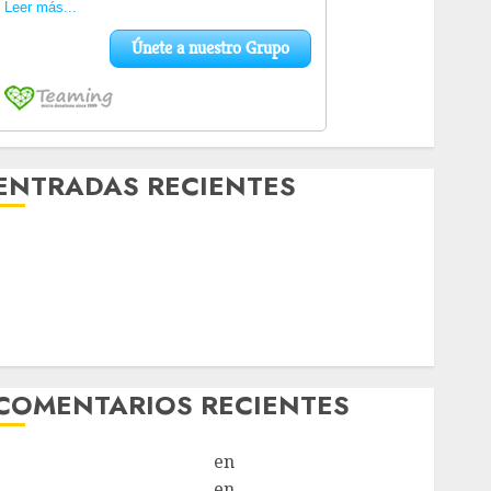
ENTRADAS RECIENTES
Laia – Mestiza – Hembra
Chapulina – Mestizo – Hembra
Mani – Mix Jack Russell – Macho
Chispa – Mix podenco – Hembra
Vida – Teckel Merle – Hembra
COMENTARIOS RECIENTES
Paloma Del Moral Iglesias
en
Troya
Paloma Del Moral Iglesias
en
Olga