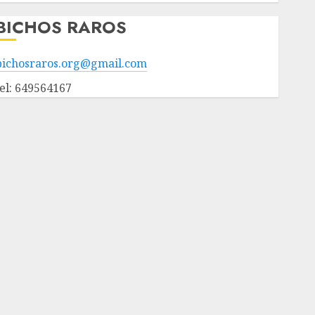
BICHOS RAROS
bichosraros.org@gmail.com
tel: 649564167