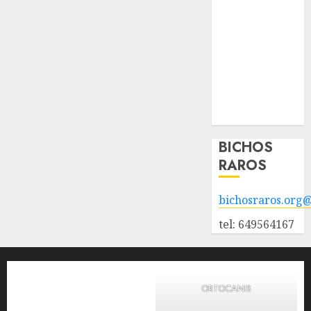
adopción
Animales
adoptados
POLÍTICA DE
PRIVACIDAD
Hazte socio
Galería
BICHOS
RAROS
bichosraros.org
tel: 649564167
ORTOCANIS