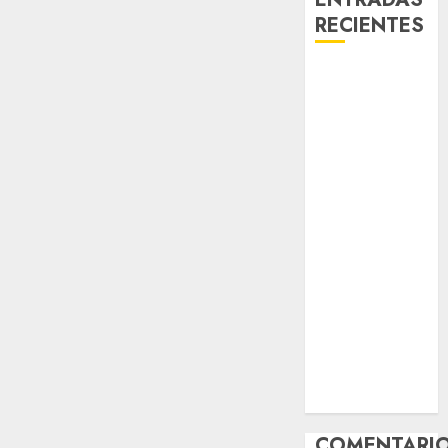
RECIENTES
Laia – Mestiza
– Hembra
Chapulina –
Mestizo –
Hembra
Mani – Mix
Jack Russell –
Macho
Chispa – Mix
podenco –
Hembra
Vida – Teckel
Merle –
Hembra
COMENTARI