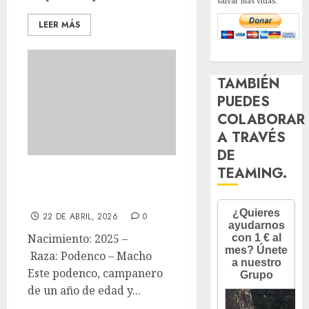
salvar más vidas.
LEER MÁS
TAMBIÉN
PUEDES
COLABORAR
A TRAVÉS
DE
TEAMING.
Barny – Podenco –
Macho ADOPTADO
22 DE ABRIL, 2026
0
Nacimiento: 2025 –
Raza: Podenco – Macho
Este podenco, campanero
de un año de edad y...