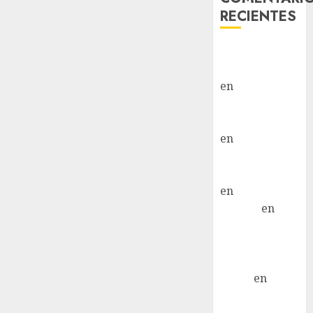
RECIENTES
Paloma Del
Moral Iglesias
en
Troya
Paloma Del
Moral Iglesias
en
Olga
Paloma Del
Moral Iglesias
en
Rita
LuciaN
en
Mani – Mix
Jack Russell –
Macho
Eldna
en
Mani
– Mix Jack
Russell –