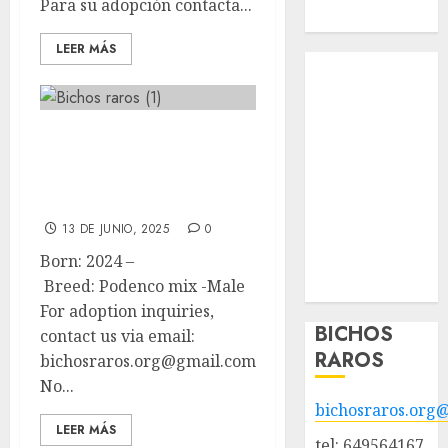
Para su adopción contacta...
Hazte socio
LEER MÁS
Tendencias
Nuestros
animales en
🦊Curro 🦊
adopción
Animales
Podenco mix 🦊
adoptados
Male ADOPTED
POLÍTICA DE
13 DE JUNIO, 2025
0
PRIVACIDAD
Born: 2024 –
Hazte socio
Breed: Podenco mix -Male
Galería
For adoption inquiries,
BICHOS
contact us via email:
RAROS
bichosraros.org@gmail.com
No...
bichosraros.org
LEER MÁS
tel: 649564167