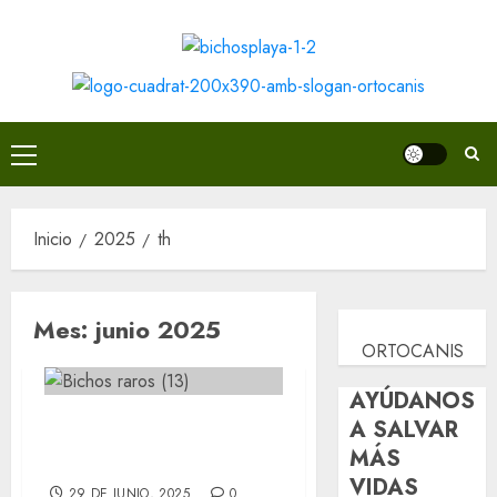
Saltar
al
contenido
Menú
principal
Inicio
2025
th
Mes:
junio 2025
ORTOCANIS
AYÚDANOS
✈️ ¡Rumbo a una
A SALVAR
MÁS
nueva vida!
VIDAS
29 DE JUNIO, 2025
0