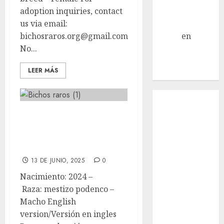
adoption inquiries, contact
Jack Russell –
us via email:
Macho
bichosraros.org@gmail.com
Eldna
en
Mani
No...
– Mix Jack
Russell –
LEER MÁS
Macho
Inicio
¿Quiénes
🦊Curro 🦊 Mestizo
Somos?
podenco 🦊 Macho
¿Qué es la
ADOPTADO
discapacidad?
¿Qué es la
13 DE JUNIO, 2025
0
adopción?
Nacimiento: 2024 –
Nuestros
Raza: mestizo podenco –
animales en
Macho English
adopción
version/Versión en ingles
Apadrinados