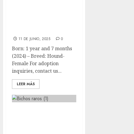
🦊Canela
(Cinnamon) 🦊
Hound 🦊 Female
ADOPTED
11 DE JUNIO, 2025
0
Born: 1 year and 7 months
(2024) – Breed: Hound-
Female For adoption
inquiries, contact us...
LEER MÁS
Novedades de
llegadas y
adopciones