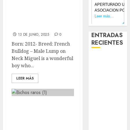
🐶Miguel 🐶French
Bulldog🐶Male
ADOPTED
ENTRADAS
13 DE JUNIO, 2025
0
RECIENTES
Born: 2012- Breed: French
Bulldog – Male Lump on
Laia – Mestiza
Neck Miguel is a wonderful
– Hembra
boy who...
Chapulina –
LEER MÁS
Mestizo –
Hembra
Mani – Mix
Jack Russell –
🐶Bambi 🐶
Macho
Mestiza 🐶
Chispa – Mix
Hembra
podenco –
Hembra