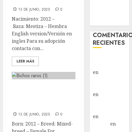
ADOPTADO
Vida – Teckel
13 DE JUNIO, 2025
0
Merle –
Nacimiento: 2012 –
Hembra
Raza: Mestiza – Hembra
English version/Versión en
COMENTARI
ingles Para su adopción
RECIENTES
contacta con...
Paloma Del
LEER MÁS
Moral Iglesias
en
Troya
Paloma Del
🐶Bambi 🐶 Mixed-
Moral Iglesias
en
Olga
breed 🐶 Female
Paloma Del
ADOPTED
Moral Iglesias
13 DE JUNIO, 2025
0
en
Rita
Born: 2012 – Breed: Mixed-
LuciaN
en
breed – Female For
Mani – Mix