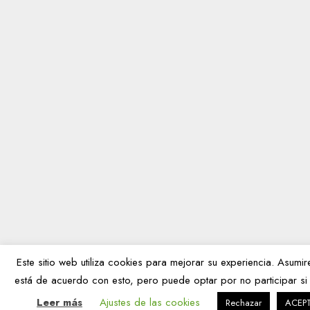
Este sitio web utiliza cookies para mejorar su experiencia. Asum
está de acuerdo con esto, pero puede optar por no participar si
Leer más
Ajustes de las cookies
Rechazar
ACEP