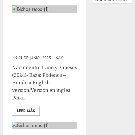
🦊Canela 🦊
Podenco🦊
Hembra
ADOPTADO
11 DE JUNIO, 2025
0
Nacimiento: 1 año y 7 meses
(2024)- Raza: Podenco –
Hembra English
version/Versión en ingles
Para...
LEER MÁS